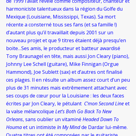
de 1999 l’avait révélé comme compositeur, chanteur et
harmoniciste talentueux dans la région du Golfe du
Mexique (Louisiane, Mississippi, Texas). Sa mort
récente a consterné tous ses fans (et sa famille !)
d’autant plus qu’il travaillait depuis 2001 sur un
nouveau projet et que 9 titres étaient déjà presqu’en
boite…Ses amis, le producteur et batteur awardisé
Tony Braunagel en tête, mais aussi Jon Cleary (piano),
Johnny Lee Schell (guitare), Mike Finnigan (Orgue
Hammond), Joe Sublett (sax) et d’autres ont finalisé
ces plages. Il en résulte un album assez court d’un peu
plus de 31 minutes mais extrêmement attachant avec
ses coups de cœur pour la Louisiane : les deux faces
écrites par Jon Cleary, le pétulant
C’mon Second Line
et
la valse mélancolique
Let’s Both Go Back To New
Orleans
, sans oublier un vitaminé
Headed Down To
Houma
et un intimiste
In My Mind
de Dardar lui-même.
Quatre titres ont été composées par le guitariste