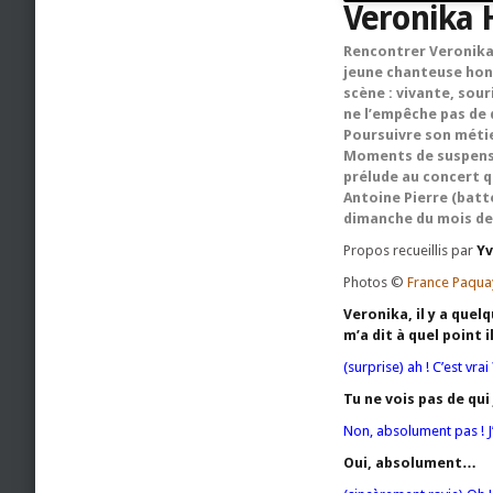
Veronika 
Rencontrer Veronika p
jeune chanteuse hong
scène : vivante, sour
ne l’empêche pas de d
Poursuivre son métie
Moments de suspensi
prélude au concert q
Antoine Pierre (batt
dimanche du mois de 
Propos recueillis par
Yv
Photos ©
France Paqua
Veronika, il y a quel
m’a dit à quel point 
(surprise) ah ! C’est vrai 
Tu ne vois pas de qui 
Non, absolument pas ! J’
Oui, absolument…