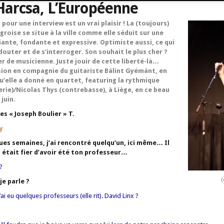
Harcsa, L’Européenne
our une interview est un vrai plaisir ! La (toujours)
roise se situe à la ville comme elle séduit sur une
iante, fondante et expressive. Optimiste aussi, ce qui
outer et de s’interroger. Son souhait le plus cher ?
r de musicienne. Juste jouir de cette liberté-là…
on en compagnie du guitariste Bálint Gyémánt, en
u’elle a donné en quartet, featuring la rythmique
erie)/Nicolas Thys (contrebasse), à Liège, en ce beau
juin.
es « Joseph Boulier » T.
y
ques semaines, j’ai rencontré quelqu’un, ici même… Il
il était fier d’avoir été ton professeur…
?
(
je parle ?
ai eu quelques professeurs (elle rit). David Linx ?