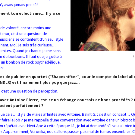
 n’y avais jamais pensé !
ement ton éclectisme… Il y a ce
n de volonté, encore moins une
et moi, c’est une question de
usiciens se contentent d’un seul style
nnent. Moi, je suis très curieuse…
limites. Quand je chante, je me sens
de bonbons. Il faut que je goûte à
(
ds un bonbon de rock psychédélique,
n !
ez de publier en quartet (“Shapeshifter”, pour le compte du label al
NDLR) est finalement plus pop que jazz…
c’est une question de perception.
avec Antoine Pierre, est-ce un échange courtois de bons procédés ? 
ssocient parfaitement ?
que cela… Il y a de vraies affinités avec Antoine. Bâlint G. : c’est un concept… Q
faire le job ?
Je me rappelle d’une conversation avec Antoine dans un bistrot bru
n répétait avec Next.Ape à cette époque-là., je lui ai demandé s’il voulait bien 
 : « Apparemment, Veronika, nous allons passer pas mal de temps ensemble». C’