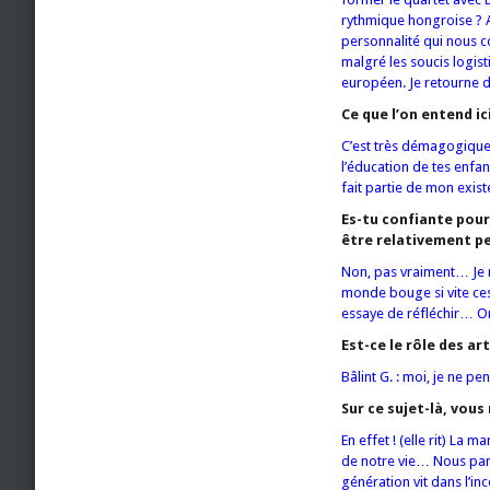
rythmique hongroise ? Al
personnalité qui nous c
malgré les soucis logis
européen. Je retourne d
Ce que l’on entend ic
C’est très démagogique 
l’éducation de tes enfan
fait partie de mon exist
Es-tu confiante pour
être relativement p
Non, pas vraiment… Je n
monde bouge si vite ces
essaye de réfléchir… On
Est-ce le rôle des art
Bâlint G. : moi, je ne p
Sur ce sujet-là, vous
En effet ! (elle rit) La 
de notre vie… Nous par
génération vit dans l’inc