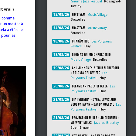
Gaume Jazz Festival
Rossignol-
Tintiny
t vrai ?
NO STEAM
13/08/26
Music Village
inx comme
Bruxelles
er un master à
NO STEAM
14/08/26
Music Village
cela a été une
Bruxelles
 pour les
CHAKÂM DUO
18/08/26
Les Polysons
Festival
Huy
THOMAS GRIMMONPREZ TRIO
18/08/26
Music Village
Bruxelles
ANU JUNNONEN & TUUR FLORIZOONE
19/08/26
+ PALOMA DEL REY ETC
Les
Polysons Festival
Huy
BELAMBA + PAOLA DI BELLA
20/08/26
Les
Polysons Festival
Huy
BIA FERREIRA + DYNA, LEWIS AND
21/08/26
SOUL CARAVAN + BANDA QUETZAL
Les
Polysons Festival
Huy
PROJECTION MILES + JO DIDDEREN +
21/08/26
WE WANT MILES
Jazz au Broukay
Eben-Emael
VOX OXALYS + ANA VAGA DUO ETC