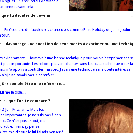
vingt-et-un ans ! J’étais destinée à
ticienne avant cela.
 que tu décides de devenir
(
… En écoutant de fabuleuses chanteuses comme Billie Holiday ou Janis Joplin… 
 tour.
st-il davantage une question de sentiments à exprimer ou une techni
ts évidemment. Il faut avoir une bonne technique pour pouvoir exprimer ses s
est plus importante. Les robots peuvent chanter sans faute. La technique pour l
inx m’a appris à contrôler ma voix. J’avais une technique sans doute intéressante,
is je ne savais pas le contrôler.
Björk semble être une référence…
qui me le dise…
is-tu que l’on te compare ?
nt) Joni Mitchell… Mais les
s importantes. Je ne suis pas à son
me. Ce n’est pas un but, de
’autre. Tiens, j’y pense.
iste m’a dit que je lui faisais penser à