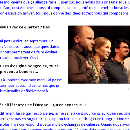
isé moi-même que ça allait se faire… Bien sûr, nous avons tous pris un risque. 
pe, c’est Antoine le boss : il compose une majorité du matériel, il choisit les 
on essaye d’y arriver. Ici, il nous donne des idées et c’est nous qui composons.
évus avec ce quartet ? Des
ni Jazz Festival en septembre, un
ier. Nous avons aussi quelques dates
s nous permettent de faire évoluer
 trouvent bouleversées !
tu es d’origine hongroise, tu as
à présent à Londres…
ans à Londres avec mon mari. J’ai passé
ournées aussi… Il est temps que je
(
is m’installer définitivement à
ès différentes de l’Europe… Qu’en penses-tu ?
ès différent. En ce qui me concerne, je me sens à cent pourcents européenne. Un
tagent pas en Angleterre (exception faite de Londres) et en Hongrie. Notre c
Nicolas Thys correspond à cette envie d’échanges de cultures. Quand nous avo
Bálint, nous nous sommes posés la question. Où nous diriger pour choisir la r