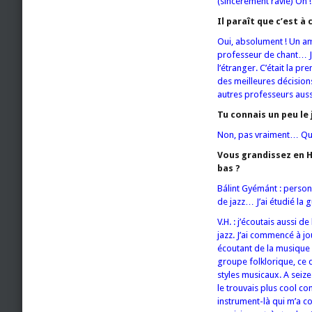
(sincèrement ravie) Oh !
Il paraît que c’est à
Oui, absolument ! Un am
professeur de chant… Je
l’étranger. C’était la p
des meilleures décision
autres professeurs auss
Tu connais un peu le
Non, pas vraiment… Qu
Vous grandissez en 
bas ?
Bálint Gyémánt : perso
de jazz… J’ai étudié la 
V.H. : j’écoutais aussi 
jazz. J’ai commencé à jo
écoutant de la musique c
groupe folklorique, ce 
styles musicaux. A seize
le trouvais plus cool co
instrument-là qui m’a co