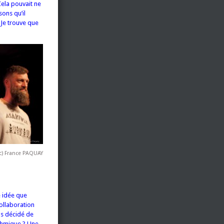
Cela pouvait ne
sons qu’il
 Je trouve que
c) France PAQUAY
e idée que
ollaboration
ns décidé de
ythmique ? Une