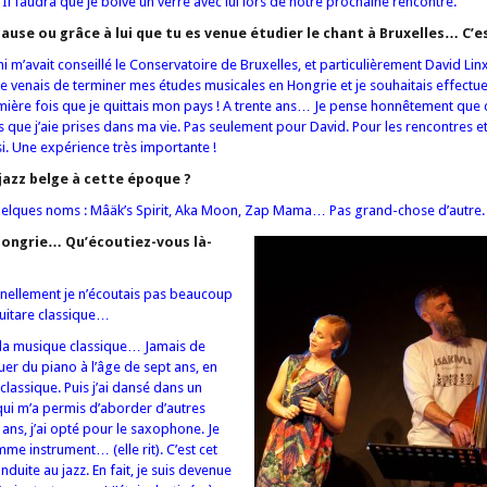
 Il faudra que je boive un verre avec lui lors de notre prochaine rencontre.
 cause ou grâce à lui que tu es venue étudier le chant à Bruxelles… C’es
i m’avait conseillé le Conservatoire de Bruxelles, et particulièrement David L
 venais de terminer mes études musicales en Hongrie et je souhaitais effectu
remière fois que je quittais mon pays ! A trente ans… Je pense honnêtement que 
s que j’aie prises dans ma vie. Pas seulement pour David. Pour les rencontres et
i. Une expérience très importante !
 jazz belge à cette époque ?
elques noms : Mâäk’s Spirit, Aka Moon, Zap Mama… Pas grand-chose d’autre.
Hongrie… Qu’écoutiez-vous là-
nnellement je n’écoutais pas beaucoup
guitare classique…
de la musique classique… Jamais de
uer du piano à l’âge de sept ans, en
lassique. Puis j’ai dansé dans un
qui m’a permis d’aborder d’autres
 ans, j’ai opté pour le saxophone. Je
mme instrument… (elle rit). C’est cet
nduite au jazz. En fait, je suis devenue