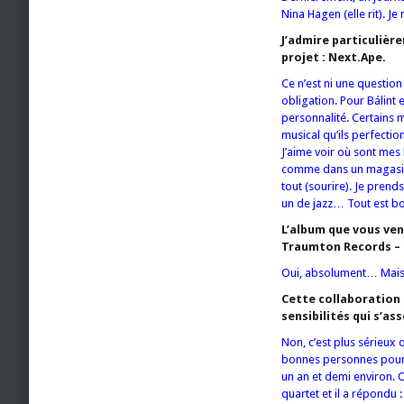
Nina Hagen (elle rit). Je
J’admire particulièr
projet : Next.Ape.
Ce n’est ni une questio
obligation. Pour Bálint 
personnalité. Certains m
musical qu’ils perfectio
J’aime voir où sont mes 
comme dans un magasin 
tout (sourire). Je pren
un de jazz… Tout est bo
L’album que vous ven
Traumton Records – 
Oui, absolument… Mais 
Cette collaboration 
sensibilités qui s’a
Non, c’est plus sérieux 
bonnes personnes pour 
un an et demi environ. O
quartet et il a répondu