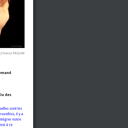
c) France PAQUAY
lemand
Ou des
uelles sont les
xellois, il y a
intégrer notre
est à ce