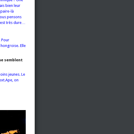
ais bien leur
paire-là
 nous pensons
 est très dure…
. Pour
 hongroise. Elle
 me semblent
oins jeunes. Le
ext.Ape, on