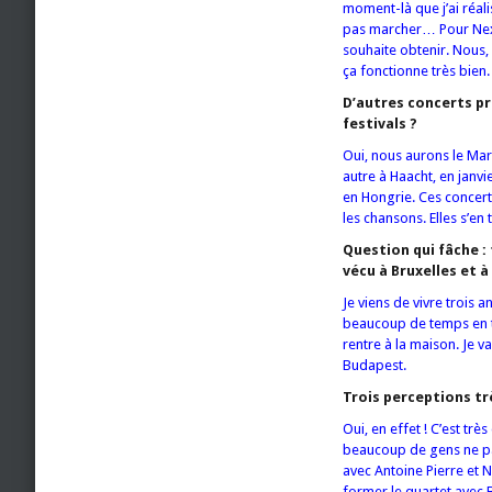
moment-là que j’ai réal
pas marcher… Pour Next.A
souhaite obtenir. Nous, 
ça fonctionne très bien.
D’autres concerts pr
festivals ?
Oui, nous aurons le Mar
autre à Haacht, en janv
en Hongrie. Ces concert
les chansons. Elles s’en
Question qui fâche : 
vécu à Bruxelles et 
Je viens de vivre trois 
beaucoup de temps en t
rentre à la maison. Je va
Budapest.
Trois perceptions tr
Oui, en effet ! C’est tr
beaucoup de gens ne par
avec Antoine Pierre et 
former le quartet avec 