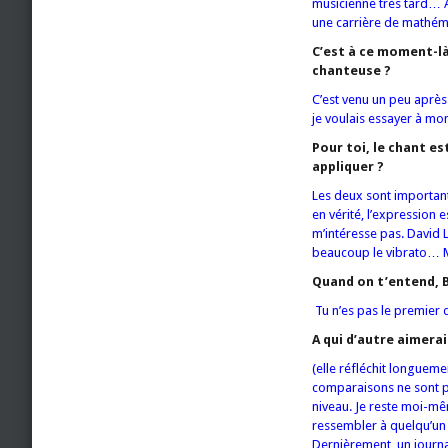
musicienne très tard… A 
une carrière de mathéma
C’est à ce moment-là
chanteuse ?
C’est venu un peu après
je voulais essayer à mon
Pour toi, le chant e
appliquer ?
Les deux sont importan
en vérité, l’expression 
m’intéresse pas. David L
beaucoup le vibrato… Ma
Quand on t’entend, 
Tu n’es pas le premier 
A qui d’autre aimera
(elle réfléchit longueme
comparaisons ne sont pa
niveau. Je reste moi-mê
ressembler à quelqu’un d
Dernièrement, un journal