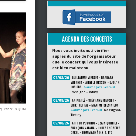
AGENDA DES CONCERTS
Nous vous invitons à vérifier
auprès du site de l’organisateur
que le concert qui vous intéresse
est bien maintenu.
GUILLAUME VIERSET + BARBARA
07/08/26
WIERNIK + AIRELLE BESSON + BJO / N.
LORIERS
Gaume Jazz Festival
Rossignol-Tintiny
AN PIERLÉ + STÉPHANE MERCIER +
08/08/26
ERIK TRUFFAZ + MAXIME BLESIN ETC
c) France PAQUAY
Gaume Jazz Festival
Rossignol-
Tintiny
ARTHUR POSSING + OZAIN QUINTET +
09/08/26
FRANÇOIS VAIANA + UNDER THE REEFS
ORCH. + HOMMAGE À E.S.T. ETC