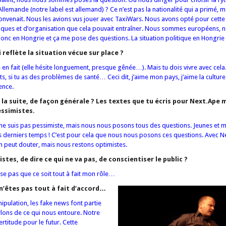
lemande (notre label est allemand) ? Ce n’est pas la nationalité qui a primé, m
onvenait. Nous les avions vus jouer avec TaxiWars. Nous avons opté pour cette 
tiques et d’organisation que cela pouvait entraîner. Nous sommes européens,
onc en Hongrie et ça me pose des questions. La situation politique en Hongrie
i reflète la situation vécue sur place ?
en fait (elle hésite longuement, presque gênée…). Mais tu dois vivre avec cela
ts, si tu as des problèmes de santé… Ceci dit, j’aime mon pays, j’aime la culture
ence.
 la suite, de façon générale ? Les textes que tu écris pour Next.Ape
essimistes.
e suis pas pessimiste, mais nous nous posons tous des questions. Jeunes et m
 derniers temps ! C’est pour cela que nous nous posons ces questions. Avec N
 peut douter, mais nous restons optimistes.
istes, de dire ce qui ne va pas, de conscientiser le public ?
ense pas que ce soit tout à fait mon rôle…
 n’êtes pas tout à fait d’accord…
manipulation, les fake news font partie
lons de ce qui nous entoure. Notre
ertitude pour le futur.
Cette