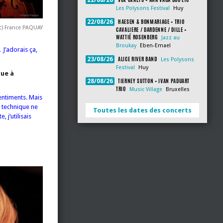
22/08/26
Les Polysons Festival
Huy
HAESEN & BONMARIAGE + TRIO
22/08/26
c) France PAQUAY
CAVALIERE / DARDENNE / DILLE +
WATTIÉ ROSENBERG
Jazz au
Broukay
Eben-Emael
J’adorais ça,
ALICE RIVER BAND
23/08/26
Les Polysons
Festival
Huy
que à
TIERNEY SUTTON + IVAN PADUART
28/08/26
TRIO
Music Village
Bruxelles
entiments. Mais
a technique ne
Toutes les dates des concerts
 j’utilisais