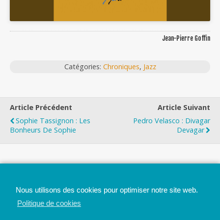
Jean-Pierre Goffin
Catégories:
Chroniques
,
Jazz
Article Précédent
Article Suivant
Sophie Tassignon : Les
Pedro Velasco : Divagar
Bonheurs De Sophie
Devagar
Top
Nous utilisons des cookies pour optimiser notre site web.
Mobile
Bureau
Politique de cookies