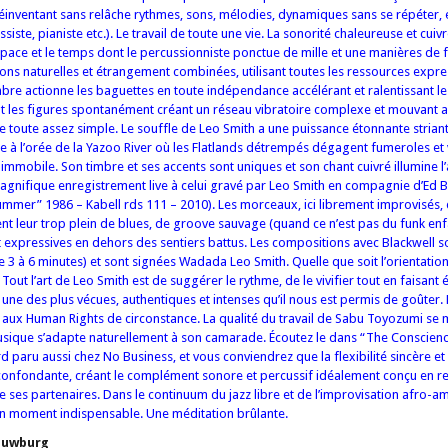
 réinventant sans relâche rythmes, sons, mélodies, dynamiques sans se répéter, e
ste, pianiste etc.). Le travail de toute une vie. La sonorité chaleureuse et cuiv
espace et le temps dont le percussionniste ponctue de mille et une manières de
ons naturelles et étrangement combinées, utilisant toutes les ressources expre
e actionne les baguettes en toute indépendance accélérant et ralentissant l
nt les figures spontanément créant un réseau vibratoire complexe et mouvant 
oute assez simple. Le souffle de Leo Smith a une puissance étonnante striant 
e à l’orée de la Yazoo River où les Flatlands détrempés dégagent fumeroles et
 immobile. Son timbre et ses accents sont uniques et son chant cuivré illumine 
gnifique enregistrement live à celui gravé par Leo Smith en compagnie d’Ed B
mmer” 1986 – Kabell rds 111 – 2010). Les morceaux, ici librement improvisés, 
ent leur trop plein de blues, de groove sauvage (quand ce n’est pas du funk enf
t expressives en dehors des sentiers battus. Les compositions avec Blackwell s
 3 à 6 minutes) et sont signées Wadada Leo Smith. Quelle que soit l’orientation
Tout l’art de Leo Smith est de suggérer le rythme, de le vivifier tout en faisant é
 une des plus vécues, authentiques et intenses qu’il nous est permis de goûter. 
aux Human Rights de circonstance. La qualité du travail de Sabu Toyozumi se 
 musique s’adapte naturellement à son camarade. Écoutez le dans “The Conscien
 paru aussi chez No Business, et vous conviendrez que la flexibilité sincère et
 confondante, créant le complément sonore et percussif idéalement conçu en r
 ses partenaires. Dans le continuum du jazz libre et de l’improvisation afro-am
un moment indispensable. Une méditation brûlante.
ouwburg