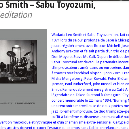
 Smith – Sabu Toyozumi,
editation
Wadada Leo Smith et Sabu Toyozumi ont fait c
1971 lors du séjour prolongé de Sabu à Chicago,
jouait régulièrement avec Roscoe Mitchell, Jos
Anthony Braxton et faisait partie d’un trio de 
Don Moye et Steve Mc Call. Depuis le début de
Sabu Toyozumi est devenu le partenaire incon
d’improvisateurs américains ou européens dan
à travers tout l’archipel nippon : John Zorn, Fr
Misha Mengelberg, Peter Kowald, Peter Brötz
Jarman, Paul Rutherford, John Russell et bien e
Smith. Remarquablement enregistré au Café Am
légendaire de Takeo Suetomi à Yamaguchi City 
concert mémorable le 22 mars 1994, “Burning M
une rencontre merveilleuse de deux poètes m
jazz librement improvisé. Ce duo trompette–pe
suffit à lui même et dispense une musicalité nat
’invention mélodique et rythmique et d’un chamanisme extra-sensoriel. Ce type 
e les artistes doivent occuper l’espace et le temps sans faiblir en relançant sans