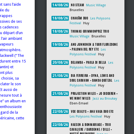
t sans l’aide
NO STEAM
14/08/26
Music Village
rée du
Bruxelles
 frappes
CHAKÂM DUO
18/08/26
Les Polysons
ssives de ses
Festival
Huy
es cadences
THOMAS GRIMMONPREZ TRIO
18/08/26
au départ d’un
Music Village
Bruxelles
l’air ambiant
 vapeurs
ANU JUNNONEN & TUUR FLORIZOONE
19/08/26
+ PALOMA DEL REY ETC
l’atmosphère.
Les
Polysons Festival
Huy
lackwell (“The
durent entre 15
BELAMBA + PAOLA DI BELLA
20/08/26
Les
antin) et
Polysons Festival
Huy
ont plus
BIA FERREIRA + DYNA, LEWIS AND
21/08/26
 choisie, sa
SOUL CARAVAN + BANDA QUETZAL
Les
clater le son
Polysons Festival
Huy
Et aussi de
PROJECTION MILES + JO DIDDEREN +
21/08/26
mesure tout à
WE WANT MILES
Jazz au Broukay
ce” un album en
Eben-Emael
 enthousiaste
VOX OXALYS + ANA VAGA DUO ETC
22/08/26
egard de la
Les Polysons Festival
Huy
éricaine, cette
HAESEN & BONMARIAGE + TRIO
22/08/26
CAVALIERE / DARDENNE / DILLE +
WATTIÉ ROSENBERG