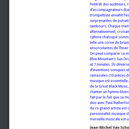
l’intérêt des auditeurs,
d’accompagnateurs (bassi
trompettiste envahit l’
surprenantes de pulsati
tambours. Chaque membr
alternativement, croisa
rythme chaloupé somme t
telle une corne de brum
ensorcelantes de l’hiver
On peut comparer ce ma
Blue Mountain’s Sun Dru
et 7 minutes. Ils dévers
d’inventions soniques e
ramassées (10 pièces de
musique est essentielle. 
de la Great Black Music,
chanter un hymne blues 
fait par le fait que sa
duo avec Paul Rutherford
de ce grand artiste est
personnalité musique de
merveille musicale est 
Jean-Michel Van Sch