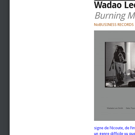
Wadao Leo
Burning M
NoBUSINESS RECORDS
signe de l’écoute, de l
un genre difficile vu qu