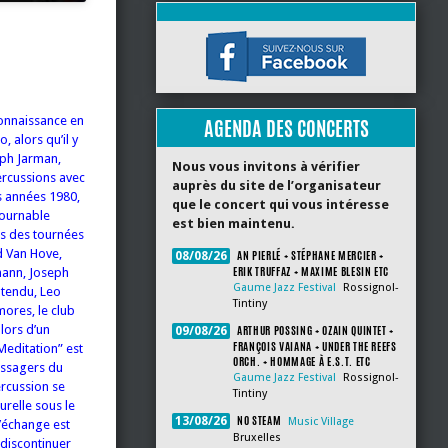
onnaissance en
AGENDA DES CONCERTS
 alors qu’il y
eph Jarman,
Nous vous invitons à vérifier
percussions avec
auprès du site de l’organisateur
s années 1980,
que le concert qui vous intéresse
tournable
est bien maintenu.
s des tournées
ed Van Hove,
AN PIERLÉ + STÉPHANE MERCIER +
08/08/26
ERIK TRUFFAZ + MAXIME BLESIN ETC
mann, Joseph
Gaume Jazz Festival
Rossignol-
ntendu, Leo
Tintiny
ores, le club
lors d’un
ARTHUR POSSING + OZAIN QUINTET +
09/08/26
FRANÇOIS VAIANA + UNDER THE REEFS
editation” est
ORCH. + HOMMAGE À E.S.T. ETC
essagers du
Gaume Jazz Festival
Rossignol-
rcussion se
Tintiny
urelle sous le
NO STEAM
13/08/26
Music Village
d’échange est
Bruxelles
 discontinuer