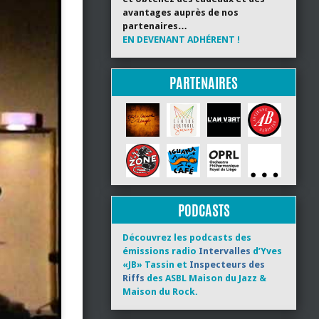
avantages auprès de nos
partenaires…
EN DEVENANT ADHÉRENT !
PARTENAIRES
PODCASTS
Découvrez les podcasts des
émissions radio
Intervalles
d’Yves
«JB» Tassin et
Inspecteurs des
Riffs
des ASBL Maison du Jazz &
Maison du Rock.