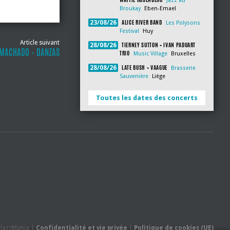
Jazz au
Broukay
Eben-Emael
ALICE RIVER BAND
23/08/26
Les Polysons
Festival
Huy
Article suivant
TIERNEY SUTTON + IVAN PADUART
28/08/26
 MACHADO – DANZAS
TRIO
Music Village
Bruxelles
LATE BUSH + VAAGUE
28/08/26
Brasserie
Sauvenière
Liège
Toutes les dates des concerts
- JazzMania |
Confidentialité et vie privée
|
Politique de cookies (UE)