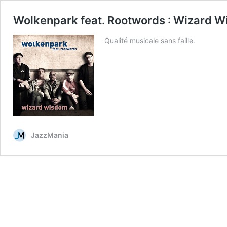
Wolkenpark feat. Rootwords : Wizard 
Qualité musicale sans faille.
JazzMania