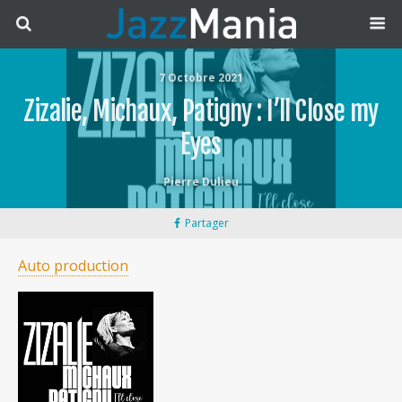
7 Octobre 2021
Zizalie, Michaux, Patigny : I’ll Close my
Eyes
Pierre Dulieu
Partager
Auto production