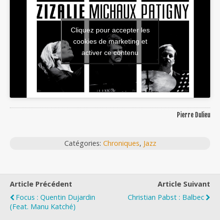
Cliquez pour accepter les
cookies de marketing et
activer ce contenu
Pierre Dulieu
Catégories:
Chroniques
,
Jazz
Article Précédent
Article Suivant
Focus : Quentin Dujardin
Christian Pabst : Balbec
(feat. Manu Katché)