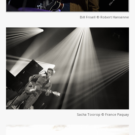
Bill Frisell © Robert Hansenne
Sacha Toorop © France Paquay