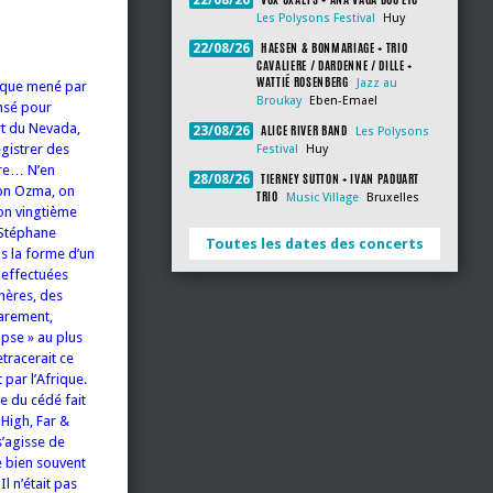
22/08/26
Les Polysons Festival
Huy
HAESEN & BONMARIAGE + TRIO
22/08/26
CAVALIERE / DARDENNE / DILLE +
WATTIÉ ROSENBERG
Jazz au
foque mené par
Broukay
Eben-Emael
ensé pour
t du Nevada,
ALICE RIVER BAND
23/08/26
Les Polysons
egistrer des
Festival
Huy
tre… N’en
TIERNEY SUTTON + IVAN PADUART
28/08/26
ion Ozma, on
TRIO
Music Village
Bruxelles
on vingtième
 Stéphane
Toutes les dates des concerts
s la forme d’un
 effectuées
phères, des
rarement,
pse » au plus
tracerait ce
 par l’Afrique.
re du cédé fait
 High, Far &
s’agisse de
e bien souvent
l n’était pas