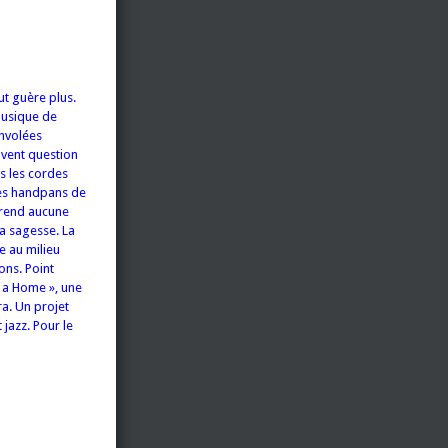
aut guère plus.
musique de
envolées
uvent question
as les cordes
des handpans de
prend aucune
la sagesse. La
e au milieu
ons. Point
 a Home », une
ra. Un projet
 jazz. Pour le