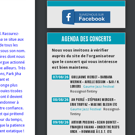
d. Rassurez-
AGENDA DES CONCERTS
ha se situe aux
de tous les
Nous vous invitons à vérifier
e sous son nom.
auprès du site de l’organisateur
aires dont nous
que le concert qui vous intéresse
 orgue actionné
est bien maintenu.
e ailleurs. Très
ns, Park Jiha
GUILLAUME VIERSET + BARBARA
07/08/26
ant et
WIERNIK + AIRELLE BESSON + BJO / N.
plonge plus
LORIERS
Gaume Jazz Festival
ouïes tissées
Rossignol-Tintiny
ont il devient
AN PIERLÉ + STÉPHANE MERCIER +
08/08/26
bandonner à
ERIK TRUFFAZ + MAXIME BLESIN ETC
otre confiance.
Gaume Jazz Festival
Rossignol-
 et qui prétend
Tintiny
our du temps,
ARTHUR POSSING + OZAIN QUINTET +
09/08/26
que la patience
FRANÇOIS VAIANA + UNDER THE REEFS
ent extatique !
ORCH. + HOMMAGE À E.S.T. ETC