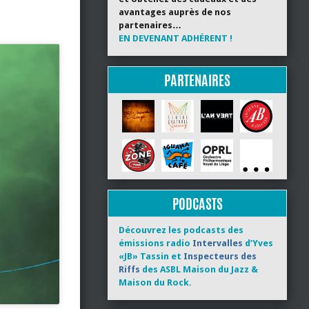
avantages auprès de nos
partenaires…
EN DEVENANT ADHÉRENT !
PARTENAIRES
PODCASTS
Découvrez les podcasts des
émissions radio
Intervalles
d’Yves
«JB» Tassin et
Inspecteurs des
Riffs
des ASBL Maison du Jazz &
Maison du Rock.