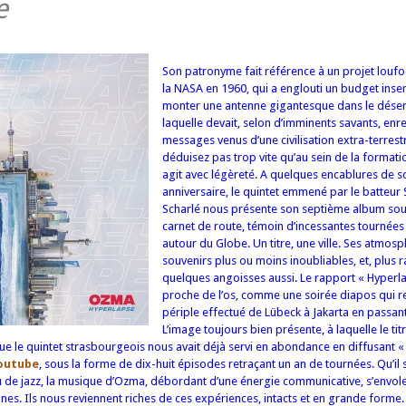
e
Son patronyme fait référence à un projet lou
la NASA en 1960, qui a englouti un budget ins
monter une antenne gigantesque dans le déser
laquelle devait, selon d’imminents savants, enr
messages venus d’une civilisation extra-terres
déduisez pas trop vite qu’au sein de la format
agit avec légèreté. A quelques encablures de s
anniversaire, le quintet emmené par le batteur
Scharlé nous présente son septième album sou
carnet de route, témoin d’incessantes tournées
autour du Globe. Un titre, une ville. Ses atmos
souvenirs plus ou moins inoubliables, et, plus 
quelques angoisses aussi. Le rapport « Hyperla
proche de l’os, comme une soirée diapos qui re
périple effectué de Lübeck à Jakarta en passant
L’image toujours bien présente, à laquelle le tit
que le quintet strasbourgeois nous avait déjà servi en abondance en diffusant «
outube
, sous la forme de dix-huit épisodes retraçant un an de tournées. Qu’il 
ou de jazz, la musique d’Ozma, débordant d’une énergie communicative, s’envol
ines. Ils nous reviennent riches de ces expériences, intacts et en grande forme. I