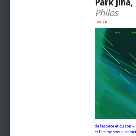
Park Jiha,
Philos
TAK:TIL
de l’espace et du son ».
et l’estime sont justeme