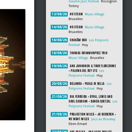
Gaume Jazz Festival
Rossignol-
Tintiny
NO STEAM
13/08/26
Music Village
Bruxelles
NO STEAM
14/08/26
Music Village
Bruxelles
CHAKÂM DUO
18/08/26
Les Polysons
Festival
Huy
THOMAS GRIMMONPREZ TRIO
18/08/26
Music Village
Bruxelles
ANU JUNNONEN & TUUR FLORIZOONE
19/08/26
+ PALOMA DEL REY ETC
Les
Polysons Festival
Huy
BELAMBA + PAOLA DI BELLA
20/08/26
Les
Polysons Festival
Huy
BIA FERREIRA + DYNA, LEWIS AND
21/08/26
SOUL CARAVAN + BANDA QUETZAL
Les
Polysons Festival
Huy
PROJECTION MILES + JO DIDDEREN +
21/08/26
WE WANT MILES
Jazz au Broukay
Eben-Emael
VOX OXALYS + ANA VAGA DUO ETC