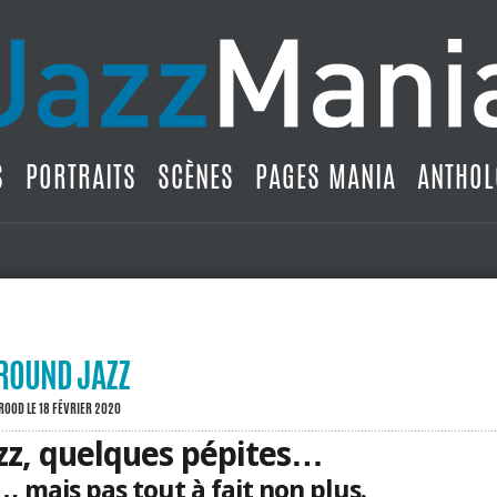
S
PORTRAITS
SCÈNES
PAGES MANIA
ANTHOL
AROUND JAZZ
BROOD
LE 18 FÉVRIER 2020
zz, quelques pépites…
… mais pas tout à fait non plus.