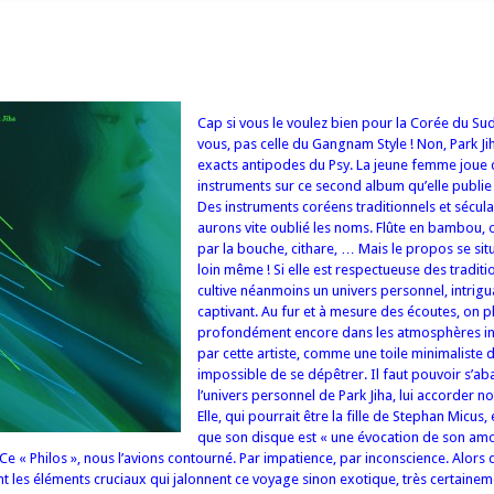
Cap si vous le voulez bien pour la Corée du Su
vous, pas celle du Gangnam Style ! Non, Park Ji
exacts antipodes du Psy. La jeune femme joue 
instruments sur ce second album qu’elle publi
Des instruments coréens traditionnels et sécul
aurons vite oublié les noms. Flûte en bambou,
par la bouche, cithare, … Mais le propos se situ
loin même ! Si elle est respectueuse des traditio
cultive néanmoins un univers personnel, intrigu
captivant. Au fur et à mesure des écoutes, on 
profondément encore dans les atmosphères in
par cette artiste, comme une toile minimaliste d
impossible de se dépêtrer. Il faut pouvoir s’a
l’univers personnel de Park Jiha, lui accorder n
Elle, qui pourrait être la fille de Stephan Micus,
que son disque est « une évocation de son am
 Ce « Philos », nous l’avions contourné. Par impatience, par inconscience. Alors 
nt les éléments cruciaux qui jalonnent ce voyage sinon exotique, très certainem