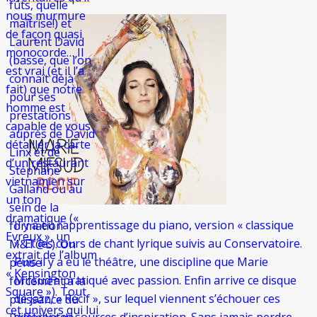
fûts, quelle
nous murmure
maîtrise!) et
de façon quasi
Laurent David
monocorde… Il
(basse, que l’on
est vrai (et il l’a
connaît déjà
fait) que notre
pour ses
homme est
prestations
capable de vous
auprès de David
détailler la carte
Linx et de
d’un restaurant
Stéphane
vietnamien sur
Galland ou au
un ton
sein de la
dramatique («
Il y a eu l’apprentissage du piano, version « classique
formation
Evreux », un
». Et les cours de chant lyrique suivis au Conservatoire.
M&T@L). On
extrait de l’album
Puis il y a eu le théâtre, une discipline que Marie
pense
« Kensington
Mifsud a pratiqué avec passion. Enfin arrive ce disque
forcément à la
Square »). Tout
de jazz, « Récif », sur lequel viennent s’échouer ces
puissance du
cet univers qui lui
différentes sources d’inspiration. Sans jamais perdre