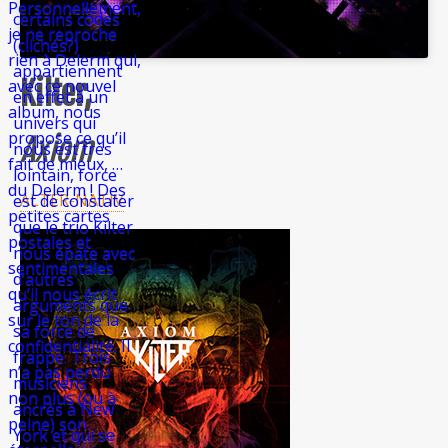
Personnellement,
certains codes
je ne reproche
(clichés?)
rien à Delerm qui,
appartiennent
Kilter,
avec ce nouvel
en effet à un
album, nous
univers qui
propose ce qu’il
Axiom
nous est très
fait de mieux, …
lointain, force
du Delerm ! Des
ALTER-NATIV
est de constater
petites cartes
que le trio Kilter
postales et
nous épate avec
sentimentales
d’autres
qu’il nous écrit
arguments que
sur le ton de la
sa force de
confidentialité. Il
frappe. Trois
n’a pas perdu
musiciens
non plus (ou à
ancrés à New
peine) son
York et qui se