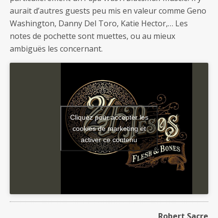
aurait d’autres guests peu mis en valeur comme Geno
Washington, Danny Del Toro, Katie Hector,… Les
notes de pochette sont muettes, ou au mieux
ambiguës les concernant.
Cliquez pour accepter les
cookies de marketing et
activer ce contenu
Robert Sacre