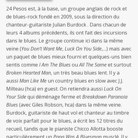
24 Pesos est, à la base, un groupe anglais de rock et
de blues-rock fondé en 2009, sous la direction du
chanteur-guitariste Julian Burdock . Dans chacun de
leurs 4 albums précédents, ils ont fait des incursions
dans le blues. Le groupe continue ici dans la même
veine (
You Don’t Want Me
,
Luck On You Side
,…) mais avec
un paquet de blues mieux fourni et quelques-uns bien
sentis comme
I Am The Blues
ou
All The Same
et surtout
Broken Hearted Man
, un très beau blues lent. Il y a
aussi
Man Like Me
un country blues en slow avec J.J.
Milteau (hca) en guest. On retiendra aussi
Luck On
Your Side
qui déménage ferme et
Breakdown Paranoia
Blues
(avec Giles Robson, hca) dans la même veine.
Burdock, guitariste de haut vol et chanteur au timbre
de voix parfait pour le blues, a écrit les 12 titres du
recueil, tandis que le pianiste Chicco Allotta booste
particulièrement un
Papa Was A Bluesman
musclé. Il y