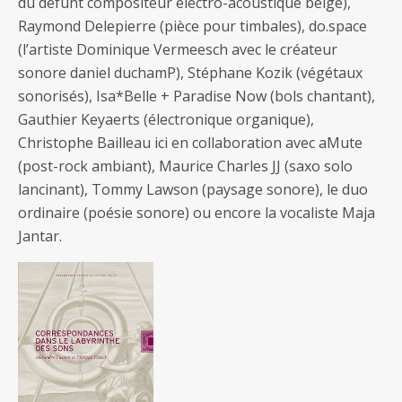
du défunt compositeur électro-acoustique belge),
Raymond Delepierre (pièce pour timbales), do.space
(l’artiste Dominique Vermeesch avec le créateur
sonore daniel duchamP), Stéphane Kozik (végétaux
sonorisés), Isa*Belle + Paradise Now (bols chantant),
Gauthier Keyaerts (électronique organique),
Christophe Bailleau ici en collaboration avec aMute
(post-rock ambiant), Maurice Charles JJ (saxo solo
lancinant), Tommy Lawson (paysage sonore), le duo
ordinaire (poésie sonore) ou encore la vocaliste Maja
Jantar.