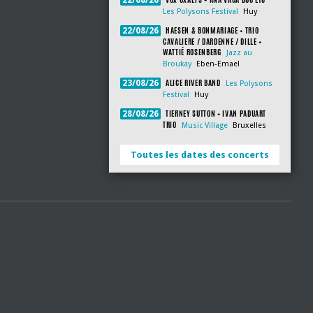
22/08/26
Les Polysons Festival
Huy
HAESEN & BONMARIAGE + TRIO
22/08/26
CAVALIERE / DARDENNE / DILLE +
WATTIÉ ROSENBERG
Jazz au
Broukay
Eben-Emael
ALICE RIVER BAND
23/08/26
Les Polysons
Festival
Huy
TIERNEY SUTTON + IVAN PADUART
28/08/26
TRIO
Music Village
Bruxelles
Toutes les dates des concerts