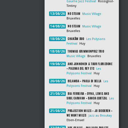
Gaume Jazz Festival
Rossignol-
Tintiny
NO STEAM
13/08/26
Music Village
Bruxelles
NO STEAM
14/08/26
Music Village
Bruxelles
CHAKÂM DUO
18/08/26
Les Polysons
Festival
Huy
THOMAS GRIMMONPREZ TRIO
18/08/26
Music Village
Bruxelles
ANU JUNNONEN & TUUR FLORIZOONE
19/08/26
+ PALOMA DEL REY ETC
Les
Polysons Festival
Huy
BELAMBA + PAOLA DI BELLA
20/08/26
Les
Polysons Festival
Huy
BIA FERREIRA + DYNA, LEWIS AND
21/08/26
SOUL CARAVAN + BANDA QUETZAL
Les
Polysons Festival
Huy
PROJECTION MILES + JO DIDDEREN +
21/08/26
WE WANT MILES
Jazz au Broukay
Eben-Emael
VOX OXALYS + ANA VAGA DUO ETC