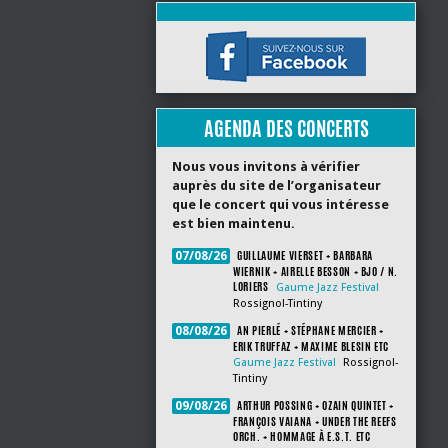
AGENDA DES CONCERTS
Nous vous invitons à vérifier
auprès du site de l’organisateur
que le concert qui vous intéresse
est bien maintenu.
GUILLAUME VIERSET + BARBARA
07/08/26
WIERNIK + AIRELLE BESSON + BJO / N.
LORIERS
Gaume Jazz Festival
Rossignol-Tintiny
AN PIERLÉ + STÉPHANE MERCIER +
08/08/26
ERIK TRUFFAZ + MAXIME BLESIN ETC
Gaume Jazz Festival
Rossignol-
Tintiny
ARTHUR POSSING + OZAIN QUINTET +
09/08/26
FRANÇOIS VAIANA + UNDER THE REEFS
ORCH. + HOMMAGE À E.S.T. ETC