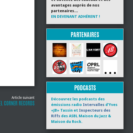
avantages auprès de nos
partenaires…
EN DEVENANT ADHÉRENT !
PARTENAIRES
PODCASTS
Article suivant
Découvrez les podcasts des
EL CORNER RECORDS
émissions radio
Intervalles
d’Yves
«JB» Tassin et
Inspecteurs des
Riffs
des ASBL Maison du Jazz &
Maison du Rock.