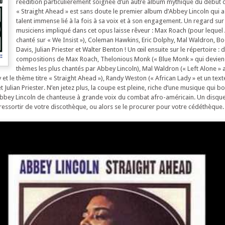
réédition particulièrement soignée d’un autre album mythique du début 
« Straight Ahead » est sans doute le premier album d’Abbey Lincoln qui a
talent immense lié à la fois à sa voix et à son engagement. Un regard sur l
musiciens impliqué dans cet opus laisse rêveur : Max Roach (pour lequel
chanté sur « We Insist »), Coleman Hawkins, Eric Dolphy, Mal Waldron, Book
Davis, Julian Priester et Walter Benton ! Un œil ensuite sur le répertoire : 
compositions de Max Roach, Thelonious Monk (« Blue Monk » qui devien
thèmes les plus chantés par Abbey Lincoln), Mal Waldron (« Left Alone » 
y et le thème titre « Straight Ahead »), Randy Weston (« African Lady » et un te
Julian Priester. N’en jetez plus, la coupe est pleine, riche d’une musique qui bo
Abbey Lincoln de chanteuse à grande voix du combat afro-américain. Un disque
 le ressortir de votre discothèque, ou alors se le procurer pour votre cédéthèque.