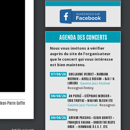
AGENDA DES CONCERTS
Nous vous invitons à vérifier
auprès du site de l’organisateur
que le concert qui vous intéresse
est bien maintenu.
GUILLAUME VIERSET + BARBARA
07/08/26
WIERNIK + AIRELLE BESSON + BJO / N.
LORIERS
Gaume Jazz Festival
Rossignol-Tintiny
AN PIERLÉ + STÉPHANE MERCIER +
08/08/26
ERIK TRUFFAZ + MAXIME BLESIN ETC
Jean-Pierre Goffin
Gaume Jazz Festival
Rossignol-
Tintiny
ARTHUR POSSING + OZAIN QUINTET +
09/08/26
FRANÇOIS VAIANA + UNDER THE REEFS
ORCH. + HOMMAGE À E.S.T. ETC