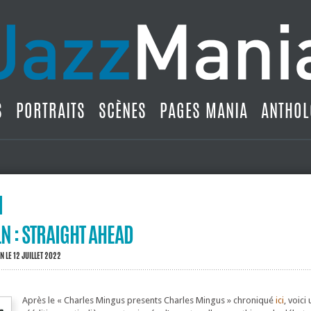
S
PORTRAITS
SCÈNES
PAGES MANIA
ANTHOL
N : STRAIGHT AHEAD
IN
LE 12 JUILLET 2022
Après le « Charles Mingus presents Charles Mingus » chroniqué
ici
, voici