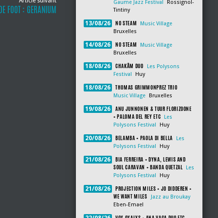
Article suivant
Gaume Jazz Festival
Rossignol-
DE FOOT : GERANIUM
Tintiny
NO STEAM
13/08/26
Music Village
Bruxelles
NO STEAM
14/08/26
Music Village
Bruxelles
CHAKÂM DUO
18/08/26
Les Polysons
Festival
Huy
THOMAS GRIMMONPREZ TRIO
18/08/26
Music Village
Bruxelles
ANU JUNNONEN & TUUR FLORIZOONE
19/08/26
+ PALOMA DEL REY ETC
Les
Polysons Festival
Huy
BELAMBA + PAOLA DI BELLA
20/08/26
Les
Polysons Festival
Huy
BIA FERREIRA + DYNA, LEWIS AND
21/08/26
SOUL CARAVAN + BANDA QUETZAL
Les
Polysons Festival
Huy
PROJECTION MILES + JO DIDDEREN +
21/08/26
WE WANT MILES
Jazz au Broukay
Eben-Emael
VOX OXALYS + ANA VAGA DUO ETC