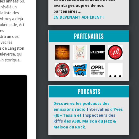
des années 60.
avantages auprès de nos
 révélé un
partenaires…
a liste des
EN DEVENANT ADHÉRENT !
 Abbey a déjà
er Little, Art
des
PARTENAIRES
dra un des
avec les
xte de Langston
uleverse, qui
 historique,
PODCASTS
Découvrez les podcasts des
émissions radio
Intervalles
d’Yves
«JB» Tassin et
Inspecteurs des
Riffs
des ASBL Maison du Jazz &
Maison du Rock.