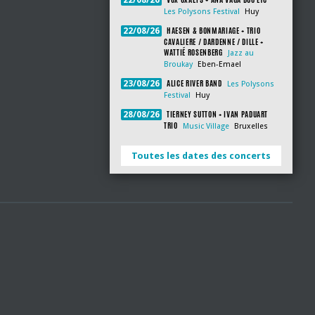
22/08/26
Les Polysons Festival
Huy
HAESEN & BONMARIAGE + TRIO
22/08/26
CAVALIERE / DARDENNE / DILLE +
WATTIÉ ROSENBERG
Jazz au
Broukay
Eben-Emael
ALICE RIVER BAND
23/08/26
Les Polysons
Festival
Huy
TIERNEY SUTTON + IVAN PADUART
28/08/26
TRIO
Music Village
Bruxelles
Toutes les dates des concerts