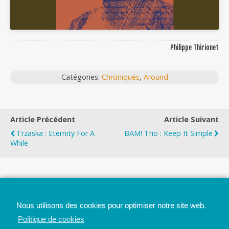
Philippe Thirionet
Catégories:
Chroniques
,
Around
Article Précédent
Article Suivant
Trzaska : Eternity For A
BAM! Trio : Keep It Simple
While
Top
Nous utilisons des cookies pour optimiser notre site web.
Mobile
Bureau
Politique de cookies