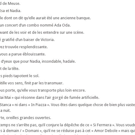
rd de Meuse.
Isa et Nadia.
le dont on dit qu’elle aurait été une ancienne banque.
à un concert d’un combo nommé Ada Oda.
vant de les voir et de les entendre sur une scène.
é gratifié d’un baiser de Victoria.
avez trouvée resplendissante.
 vous a parue éblouissante.
z d’yeux que pour Nadia, insondable, hadale.
 de la tête.
 pieds tapotent le sol.
ille vos sens, finit par les transmuer.
us porte, qu’elle vous transporte plus loin encore.
ai Mai » qui résonne dans l’air gorgé de fumée artificielle.
« Stanca » ni dans « In Piazza ». Vous êtes dans quelque chose de bien plus vast
a nuit.
rte, oreilles grandes ouvertes.
temps ne s’arrête pas, qu’il conjure la dépêche de ce « Si Fermera ». Vous voud
s à demain / « Domani », qu’il ne se réduise pas à cet « Amor Debole » mais qu’i