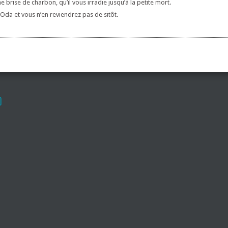
brise de charbon, qu’il vous irradie jusqu’à la petite mort.
Oda et vous n’en reviendrez pas de sitôt.
)