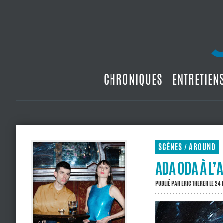
CHRONIQUES
ENTRETIEN
SCÈNES
AROUND
/
ADA ODA À L’A
PUBLIÉ PAR
ERIC THERER
LE 24