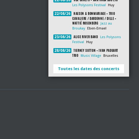
22/08/26
Les Polysons Festival
Huy
HAESEN & BONMARIAGE + TRIO
22/08/26
CAVALIERE / DARDENNE / DILLE +
WATTIÉ ROSENBERG
Jazz au
Broukay
Eben-Emael
ALICE RIVER BAND
23/08/26
Les Polysons
Festival
Huy
TIERNEY SUTTON + IVAN PADUART
28/08/26
TRIO
Music Village
Bruxelles
Toutes les dates des concerts