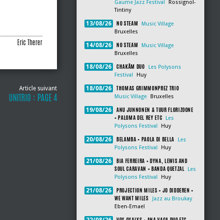
Gaume Jazz Festival
Rossignol-
Tintiny
NO STEAM
13/08/26
Music Village
Bruxelles
Eric Therer
NO STEAM
14/08/26
Music Village
Bruxelles
CHAKÂM DUO
18/08/26
Les Polysons
Festival
Huy
THOMAS GRIMMONPREZ TRIO
Article suivant
18/08/26
UNITRIO : PAGE 4
Music Village
Bruxelles
ANU JUNNONEN & TUUR FLORIZOONE
19/08/26
+ PALOMA DEL REY ETC
Les
Polysons Festival
Huy
BELAMBA + PAOLA DI BELLA
20/08/26
Les
Polysons Festival
Huy
BIA FERREIRA + DYNA, LEWIS AND
21/08/26
SOUL CARAVAN + BANDA QUETZAL
Les
Polysons Festival
Huy
PROJECTION MILES + JO DIDDEREN +
21/08/26
WE WANT MILES
Jazz au Broukay
Eben-Emael
VOX OXALYS + ANA VAGA DUO ETC