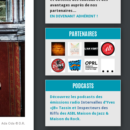
avantages auprès de nos
partenaires…
EN DEVENANT ADHÉRENT !
PARTENAIRES
PODCASTS
Découvrez les podcasts des
émissions radio
Intervalles
d’Yves
«JB» Tassin et
Inspecteurs des
Riffs
des ASBL Maison du Jazz &
Maison du Rock.
Ada Oda © D.R.