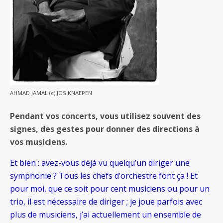
AHMAD JAMAL (c) JOS KNAEPEN
Pendant vos concerts, vous utilisez souvent des
signes, des gestes pour donner des directions à
vos musiciens.
Et bien : avez-vous déjà vu quelqu’un diriger une
symphonie ? Tous les chefs d’orchestre font ça ! Et
pour moi, que ce soit pour cent musiciens ou pour un
trio, il est nécessaire de diriger ; je joue parfois avec
plus de musiciens, j’ai actuellement un ensemble de