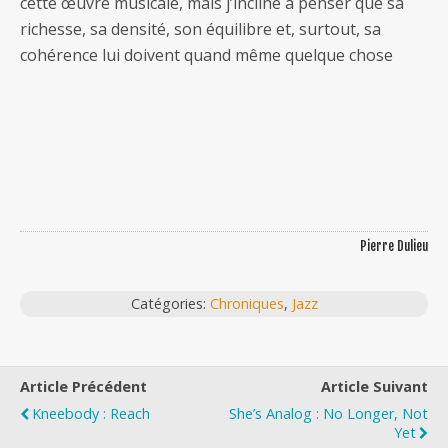
cette œuvre musicale, mais j’incline à penser que sa
richesse, sa densité, son équilibre et, surtout, sa
cohérence lui doivent quand même quelque chose
Pierre Dulieu
Catégories:
Chroniques
,
Jazz
Article Précédent
Article Suivant
Kneebody : Reach
She’s Analog : No Longer, Not
Yet