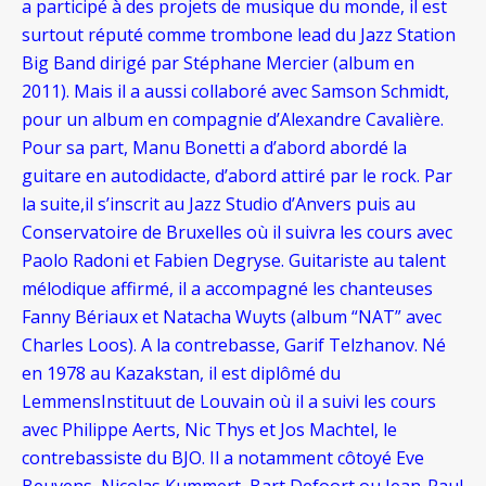
a participé à des projets de musique du monde, il est
surtout réputé comme trombone lead du Jazz Station
Big Band dirigé par Stéphane Mercier (album en
2011). Mais il a aussi collaboré avec Samson Schmidt,
pour un album en compagnie d’Alexandre Cavalière.
Pour sa part, Manu Bonetti a d’abord abordé la
guitare en autodidacte, d’abord attiré par le rock. Par
la suite,il s’inscrit au Jazz Studio d’Anvers puis au
Conservatoire de Bruxelles où il suivra les cours avec
Paolo Radoni et Fabien Degryse. Guitariste au talent
mélodique affirmé, il a accompagné les chanteuses
Fanny Bériaux et Natacha Wuyts (album “NAT” avec
Charles Loos). A la contrebasse, Garif Telzhanov. Né
en 1978 au Kazakstan, il est diplômé du
LemmensInstituut de Louvain où il a suivi les cours
avec Philippe Aerts, Nic Thys et Jos Machtel, le
contrebassiste du BJO. Il a notamment côtoyé Eve
Beuvens, Nicolas Kummert, Bart Defoort ou Jean-Paul