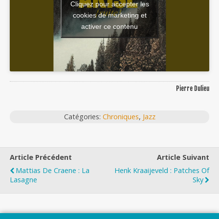
Cliquez pour accepter les
cookies de marketing et
activer ce contenu
Pierre Dulieu
Catégories:
Chroniques
,
Jazz
Article Précédent
Article Suivant
Mattias De Craene : La
Henk Kraaijeveld : Patches Of
Lasagne
Sky