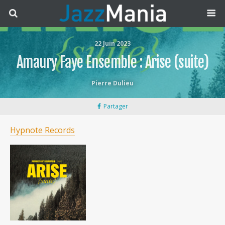
22 Juin 2023
Amaury Faye Ensemble : Arise (suite)
Pierre Dulieu
Partager
Hypnote Records