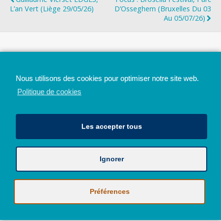
L’an Vert (Liège 29/05/26)
D’Osseghem (Bruxelles Du 03
Au 05/07/26)
Top
Nous utilisons des cookies pour optimiser notre site web.
Mobile
Bureau
Politique de cookies
Les accepter tous
Ignorer
Avec le soutien de la Province de Liège
© 2026 - Tous droits réservés - JazzMania
Politique en matière de confidentialité et de vie privée
|
Politique de
Préférences
cookies (UE)
Hébergé par
Behostings.com