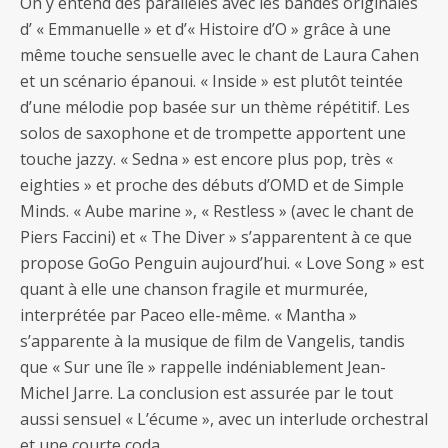
On y entend des parallèles avec les bandes originales
d’ « Emmanuelle » et d’« Histoire d’O » grâce à une
même touche sensuelle avec le chant de Laura Cahen
et un scénario épanoui. « Inside » est plutôt teintée
d’une mélodie pop basée sur un thème répétitif. Les
solos de saxophone et de trompette apportent une
touche jazzy. « Sedna » est encore plus pop, très «
eighties » et proche des débuts d’OMD et de Simple
Minds. « Aube marine », « Restless » (avec le chant de
Piers Faccini) et « The Diver » s’apparentent à ce que
propose GoGo Penguin aujourd’hui. « Love Song » est
quant à elle une chanson fragile et murmurée,
interprétée par Paceo elle-même. « Mantha »
s’apparente à la musique de film de Vangelis, tandis
que « Sur une île » rappelle indéniablement Jean-
Michel Jarre. La conclusion est assurée par le tout
aussi sensuel « L’écume », avec un interlude orchestral
et une courte coda.