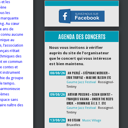
 et les
mène
ous les
re marquante
ing. Au cœur
te ans de
’a connu aucune
AGENDA DES CONCERTS
unique au
, l’association
Nous vous invitons à vérifier
nçais n’était
auprès du site de l’organisateur
ythmiques des
que le concert qui vous intéresse
s ont en commun
est bien maintenu.
e contes et
et instrument
AN PIERLÉ + STÉPHANE MERCIER +
08/08/26
ERIK TRUFFAZ + MAXIME BLESIN ETC
rchie du groupe
Gaume Jazz Festival
Rossignol-
 le tempo.
Tintiny
e harmonieuse
thèmes
ARTHUR POSSING + OZAIN QUINTET +
09/08/26
FRANÇOIS VAIANA + UNDER THE REEFS
espace sans
ORCH. + HOMMAGE À E.S.T. ETC
aire naître des
Gaume Jazz Festival
Rossignol-
Tintiny
NO STEAM
13/08/26
Music Village
Bruxelles