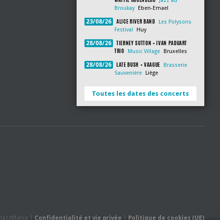
Jazz au
Broukay
Eben-Emael
ALICE RIVER BAND
23/08/26
Les Polysons
Festival
Huy
TIERNEY SUTTON + IVAN PADUART
28/08/26
TRIO
Music Village
Bruxelles
LATE BUSH + VAAGUE
28/08/26
Brasserie
Sauvenière
Liège
Toutes les dates des concerts
- JazzMania |
Confidentialité et vie privée
|
Politique de cookies (UE)