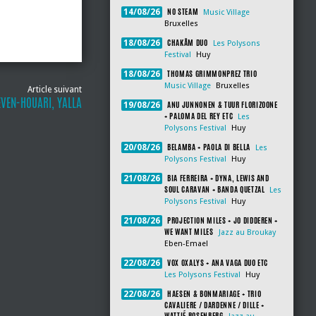
NO STEAM
14/08/26
Music Village
Bruxelles
CHAKÂM DUO
18/08/26
Les Polysons
Festival
Huy
THOMAS GRIMMONPREZ TRIO
18/08/26
Music Village
Bruxelles
Article suivant
VEN-HOUARI, YALLA
ANU JUNNONEN & TUUR FLORIZOONE
19/08/26
+ PALOMA DEL REY ETC
Les
Polysons Festival
Huy
BELAMBA + PAOLA DI BELLA
20/08/26
Les
Polysons Festival
Huy
BIA FERREIRA + DYNA, LEWIS AND
21/08/26
SOUL CARAVAN + BANDA QUETZAL
Les
Polysons Festival
Huy
PROJECTION MILES + JO DIDDEREN +
21/08/26
WE WANT MILES
Jazz au Broukay
Eben-Emael
VOX OXALYS + ANA VAGA DUO ETC
22/08/26
Les Polysons Festival
Huy
HAESEN & BONMARIAGE + TRIO
22/08/26
CAVALIERE / DARDENNE / DILLE +
WATTIÉ ROSENBERG