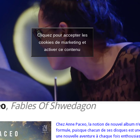
Cliquez pour accepter les
cookies de marketing et
activer ce contenu
eo
,
Fables Of Shwedagon
Chez Anne Paceo, la notion de nouvel album n’
formule, puisque chacun de ses disques est une
une nouvelle aventure à chaque fois enthousias