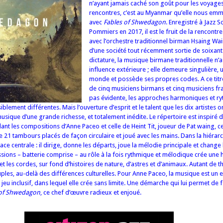
n’ayant jamais caché son goût pour les voyages
rencontres, c’est au Myanmar qu’elle nous em
avec
Fables of Shwedagon
. Enregistré à Jazz S
Pommiers en 2017, il est le fruit de la rencont
avec l’orchestre traditionnel birman Hsaing Wa
d’une société tout récemment sortie de soixan
dictature, la musique birmane traditionnelle n
influence extérieure ; elle demeure singulière, 
monde et possède ses propres codes. A ce titre
de cinq musiciens birmans et cinq musiciens fra
pas évidente, les approches harmoniques et r
iblement différentes. Mais l’ouverture d’esprit et le talent que les dix artiste
sique d’une grande richesse, et totalement inédite. Le répertoire est inspiré d
nt les compositions d’Anne Paceo et celle de Heint Tit, joueur de Pat waing, c
 21 tambours placés de façon circulaire et joué avec les mains. Dans la hiéra
ace centrale : il dirige, donne les départs, joue la mélodie principale et change
ssions – batterie comprise – au rôle à la fois rythmique et mélodique crée un
et les cordes, sur fond d’histoires de nature, d’astres et d’animaux. Autant de 
les, au-delà des différences culturelles. Pour Anne Paceo, la musique est un 
e jeu inclusif, dans lequel elle crée sans limite. Une démarche qui lui permet de f
 of Shwedagon
, ce chef d’œuvre radieux et enjoué.