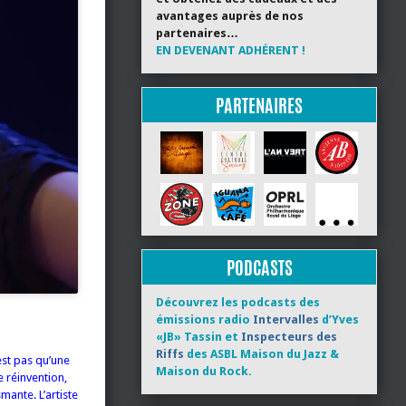
avantages auprès de nos
partenaires…
EN DEVENANT ADHÉRENT !
PARTENAIRES
PODCASTS
Découvrez les podcasts des
émissions radio
Intervalles
d’Yves
«JB» Tassin et
Inspecteurs des
Riffs
des ASBL Maison du Jazz &
est pas qu’une
Maison du Rock.
 réinvention,
mante. L’artiste