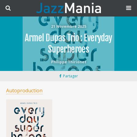
21 Novembre 2025
Armel Dupas Trio : Everyday
Superheroes
Philippe Thirionet
Partager
Autoproduction