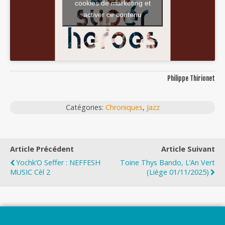
cookies de marketing et
activer ce contenu
Philippe Thirionet
Catégories:
Chroniques
,
Jazz
Article Précédent
Article Suivant
Yochk’O Seffer : NEFFESH
Toine Thys Bando, L’An Vert
MUSIC Cèl 2
(Liège 01/11/2025)
Top