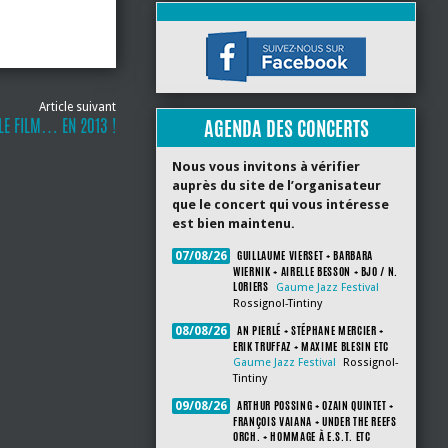
Article suivant
 LE FILM… EN 2013 !
AGENDA DES CONCERTS
Nous vous invitons à vérifier
auprès du site de l’organisateur
que le concert qui vous intéresse
est bien maintenu.
GUILLAUME VIERSET + BARBARA
07/08/26
WIERNIK + AIRELLE BESSON + BJO / N.
LORIERS
Gaume Jazz Festival
Rossignol-Tintiny
AN PIERLÉ + STÉPHANE MERCIER +
08/08/26
ERIK TRUFFAZ + MAXIME BLESIN ETC
Gaume Jazz Festival
Rossignol-
Tintiny
ARTHUR POSSING + OZAIN QUINTET +
09/08/26
FRANÇOIS VAIANA + UNDER THE REEFS
ORCH. + HOMMAGE À E.S.T. ETC