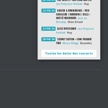
22/08/26
Les Polysons Festival
Huy
HAESEN & BONMARIAGE + TRIO
22/08/26
CAVALIERE / DARDENNE / DILLE +
WATTIÉ ROSENBERG
Jazz au
Broukay
Eben-Emael
ALICE RIVER BAND
23/08/26
Les Polysons
Festival
Huy
TIERNEY SUTTON + IVAN PADUART
28/08/26
TRIO
Music Village
Bruxelles
Toutes les dates des concerts