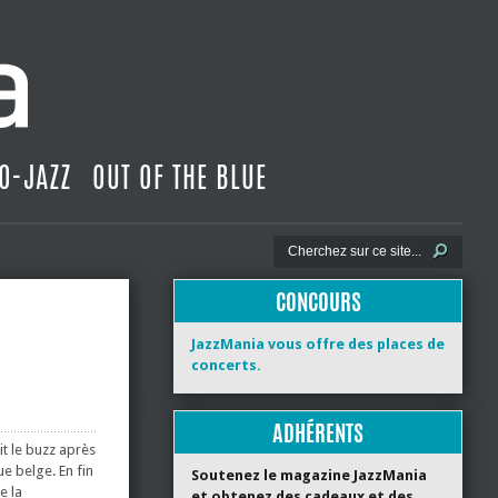
O-JAZZ
OUT OF THE BLUE
CONCOURS
JazzMania vous offre des places de
concerts.
ADHÉRENTS
it le buzz après
ue belge. En fin
Soutenez le magazine JazzMania
e la
et obtenez des cadeaux et des