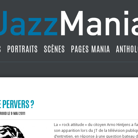
S
PORTRAITS
SCÈNES
PAGES MANIA
ANTHOL
 PERVERS ?
BROOD
LE 9 MAI 2011
La « rock attitude » du citoyen Arno Hintjens a fa
son apparition lors du JT de la télévision publiq
d’entretien, en réponse à une question bateau d