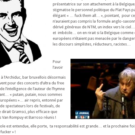
présentatrice sur son attachement à la Belgique
stigmatise le personnel politique du Plat Pays pa
élégant « … fuck them all… », pointant, pour c
n’auraient pas compris la formule anglo-saxonn
dérivé généreux de NTM, un index vers le ciel… 
et imbécile… on en rirait si la Belgique comme 
européens n’étaient pas menacée par le danger 
les discours simplistes, réducteurs, racistes…
Pour
l’avoir
 à l’Archiduc, bar bruxellois désormais
vent pour des concerts d’ultra du free
de l’intelligence de l’auteur de l’hymne
hant… « putain, putain, nous sommes
ropéens »… air repris, entonné par
 de spectateurs lors de festivals, de
dirait Gramsci, plus efficace que
rs Van Rompuy et Barroso réunis !
le est entendue, elle porte, ta responsabilité est grande… et la prochaine fois
ucker » !