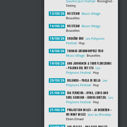
Gaume Jazz Festival
Rossignol-
Tintiny
NO STEAM
13/08/26
Music Village
Bruxelles
NO STEAM
14/08/26
Music Village
Bruxelles
CHAKÂM DUO
18/08/26
Les Polysons
Festival
Huy
THOMAS GRIMMONPREZ TRIO
18/08/26
Music Village
Bruxelles
ANU JUNNONEN & TUUR FLORIZOONE
19/08/26
+ PALOMA DEL REY ETC
Les
Polysons Festival
Huy
BELAMBA + PAOLA DI BELLA
20/08/26
Les
Polysons Festival
Huy
BIA FERREIRA + DYNA, LEWIS AND
21/08/26
SOUL CARAVAN + BANDA QUETZAL
Les
Polysons Festival
Huy
PROJECTION MILES + JO DIDDEREN +
21/08/26
WE WANT MILES
Jazz au Broukay
Eben-Emael
VOX OXALYS + ANA VAGA DUO ETC