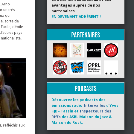
, Arno
avantages auprès de nos
r un très
partenaires…
eux qui
EN DEVENANT ADHÉRENT !
e, sorte de
Facile, débile
d’autres pays
PARTENAIRES
nationaliste,
PODCASTS
Découvrez les podcasts des
émissions radio
Intervalles
d’Yves
«JB» Tassin et
Inspecteurs des
Riffs
des ASBL Maison du Jazz &
Maison du Rock.
, réfléchis aux