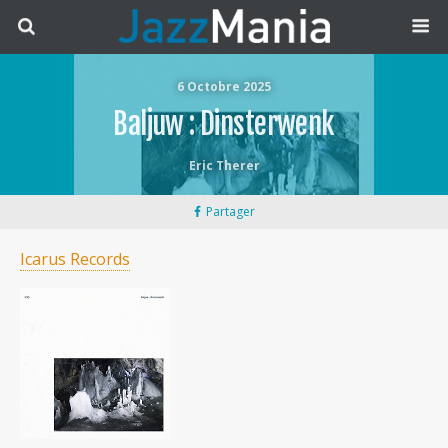
6 Octobre 2025
Baljuw : Dinsterwenk
Eric Therer
Partager
Icarus Records