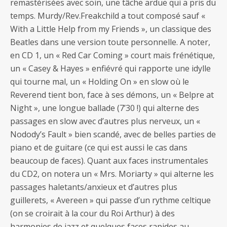
remastérisées avec soin, une tâche ardue qui a pris du
temps. Murdy/Rev.Freakchild a tout composé sauf «
With a Little Help from my Friends », un classique des
Beatles dans une version toute personnelle. A noter,
en CD 1, un « Red Car Coming » court mais frénétique,
un « Casey & Hayes » enfiévré qui rapporte une idylle
qui tourne mal, un « Holding On » en slow où le
Reverend tient bon, face à ses démons, un « Belpre at
Night », une longue ballade (7’30 !) qui alterne des
passages en slow avec d’autres plus nerveux, un «
Nodody’s Fault » bien scandé, avec de belles parties de
piano et de guitare (ce qui est aussi le cas dans
beaucoup de faces). Quant aux faces instrumentales
du CD2, on notera un « Mrs. Moriarty » qui alterne les
passages haletants/anxieux et d’autres plus
guillerets, « Avereen » qui passe d’un rythme celtique
(on se croirait à la cour du Roi Arthur) à des
harmonies de jazz et quelques faces rapides au