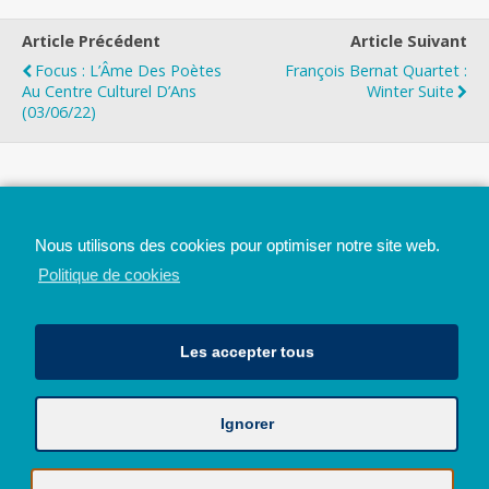
Article Précédent
Article Suivant
Focus : L’Âme Des Poètes
François Bernat Quartet :
Au Centre Culturel D’Ans
Winter Suite
(03/06/22)
Top
Nous utilisons des cookies pour optimiser notre site web.
Mobile
Bureau
Politique de cookies
Les accepter tous
Ignorer
Avec le soutien de la Province de Liège
© 2026 - Tous droits réservés - JazzMania