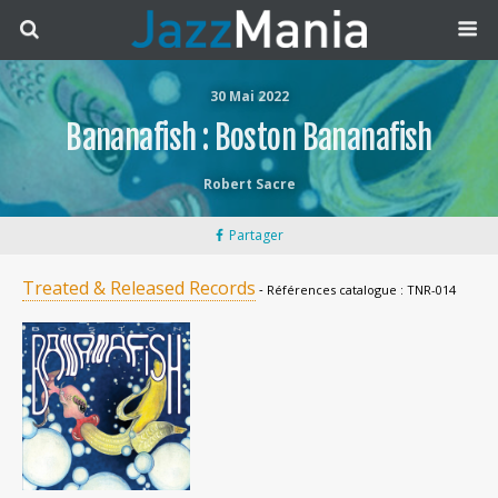
30 Mai 2022
Bananafish : Boston Bananafish
Robert Sacre
Partager
Treated & Released Records
‐ Références catalogue : TNR-014