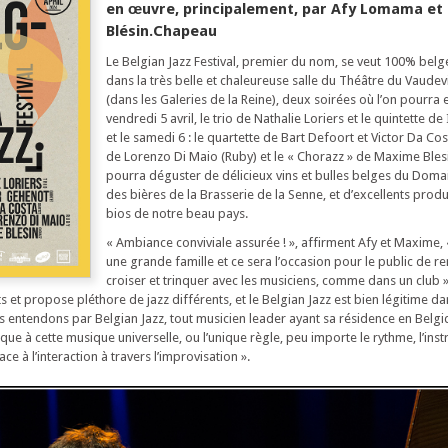
en œuvre, principalement, par Afy Lomama e
Blésin.Chapeau
Le Belgian Jazz Festival, premier du nom, se veut 100% belg
dans la très belle et chaleureuse salle du Théâtre du Vaudevi
(dans les Galeries de la Reine), deux soirées où l’on pourra 
vendredi 5 avril, le trio de Nathalie Loriers et le quintette d
et le samedi 6 : le quartette de Bart Defoort et Victor Da Co
de Lorenzo Di Maio (Ruby) et le « Chorazz » de Maxime Blesin
pourra déguster de délicieux vins et bulles belges du Dom
des bières de la Brasserie de la Senne, et d’excellents produ
bios de notre beau pays.
« Ambiance conviviale assurée ! », affirment Afy et Maxime, «
une grande famille et ce sera l’occasion pour le public de re
croiser et trinquer avec les musiciens, comme dans un club »
 et propose pléthore de jazz différents, et le Belgian Jazz est bien légitime da
entendons par Belgian Jazz, tout musicien leader ayant sa résidence en Belgi
ique à cette musique universelle, ou l’unique règle, peu importe le rythme, l’ins
ace à l’interaction à travers l’improvisation ».