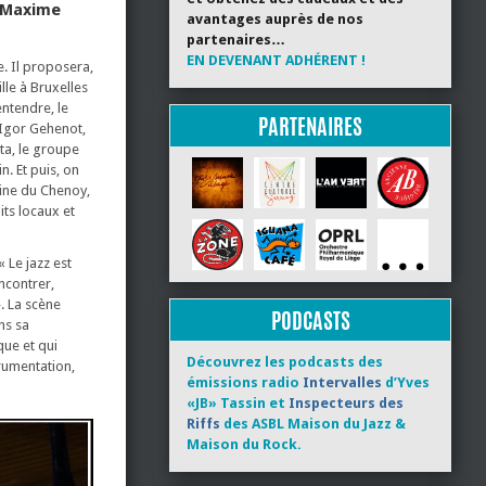
t Maxime
avantages auprès de nos
partenaires…
EN DEVENANT ADHÉRENT !
e. Il proposera,
lle à Bruxelles
entendre, le
PARTENAIRES
e Igor Gehenot,
sta, le groupe
. Et puis, on
aine du Chenoy,
its locaux et
 Le jazz est
ncontrer,
. La scène
PODCASTS
ns sa
que et qui
Découvrez les podcasts des
trumentation,
émissions radio
Intervalles
d’Yves
«JB» Tassin et
Inspecteurs des
Riffs
des ASBL Maison du Jazz &
Maison du Rock.