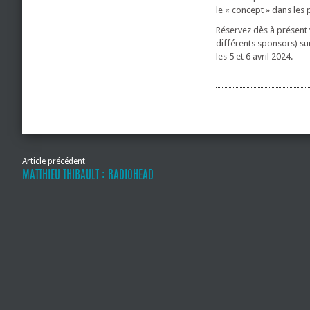
le « concept » dans les 
Réservez dès à présent v
différents sponsors) s
les 5 et 6 avril 2024.
Article précédent
MATTHIEU THIBAULT : RADIOHEAD