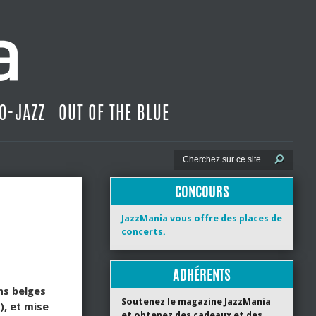
O-JAZZ
OUT OF THE BLUE
CONCOURS
JazzMania vous offre des places de
concerts.
ADHÉRENTS
ns belges
Soutenez le magazine JazzMania
), et mise
et obtenez des cadeaux et des