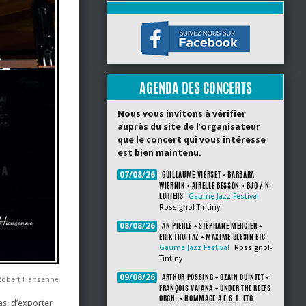
AGENDA DES CONCERTS
Nous vous invitons à vérifier
auprès du site de l’organisateur
que le concert qui vous intéresse
est bien maintenu.
GUILLAUME VIERSET + BARBARA
07/08/26
WIERNIK + AIRELLE BESSON + BJO / N.
LORIERS
Gaume Jazz Festival
Rossignol-Tintiny
AN PIERLÉ + STÉPHANE MERCIER +
08/08/26
ERIK TRUFFAZ + MAXIME BLESIN ETC
Gaume Jazz Festival
Rossignol-
Tintiny
ARTHUR POSSING + OZAIN QUINTET +
09/08/26
Robert Hansenne
FRANÇOIS VAIANA + UNDER THE REEFS
ORCH. + HOMMAGE À E.S.T. ETC
as, d’exporter