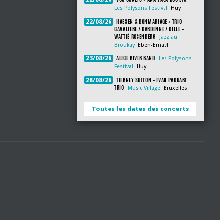
22/08/26
Les Polysons Festival
Huy
HAESEN & BONMARIAGE + TRIO
22/08/26
CAVALIERE / DARDENNE / DILLE +
WATTIÉ ROSENBERG
Jazz au
Broukay
Eben-Emael
ALICE RIVER BAND
23/08/26
Les Polysons
Festival
Huy
TIERNEY SUTTON + IVAN PADUART
28/08/26
TRIO
Music Village
Bruxelles
Toutes les dates des concerts