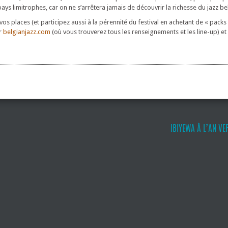
pays limitrophes, car on ne s’arrêtera jamais de découvrir la richesse du jazz be
os places (et participez aussi à la pérennité du festival en achetant de « packs 
ur
belgianjazz.com
(où vous trouverez tous les renseignements et les line-up) e
IBIYEWA À L’AN VER