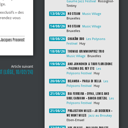
Gaume Jazz Festival
Rossignol-
lge.
Tintiny
exclusifs » des
NO STEAM
13/08/26
Music Village
t rendez-vous
Bruxelles
NO STEAM
14/08/26
Music Village
Bruxelles
CHAKÂM DUO
18/08/26
Les Polysons
Jacques Prouvost
Festival
Huy
THOMAS GRIMMONPREZ TRIO
18/08/26
Music Village
Bruxelles
ANU JUNNONEN & TUUR FLORIZOONE
19/08/26
Article suivant
+ PALOMA DEL REY ETC
Les
T (LIÈGE, 10/02/24)
Polysons Festival
Huy
BELAMBA + PAOLA DI BELLA
20/08/26
Les
Polysons Festival
Huy
BIA FERREIRA + DYNA, LEWIS AND
21/08/26
SOUL CARAVAN + BANDA QUETZAL
Les
Polysons Festival
Huy
PROJECTION MILES + JO DIDDEREN +
21/08/26
WE WANT MILES
Jazz au Broukay
Eben-Emael
VOX OXALYS + ANA VAGA DUO ETC