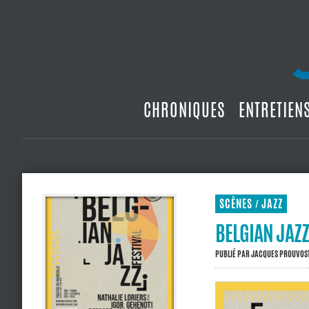
CHRONIQUES
ENTRETIEN
SCÈNES
JAZZ
/
BELGIAN JAZZ
PUBLIÉ PAR
JACQUES PROUVOS