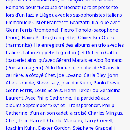
Romano pour “Because of Bechet” (projet présenté
lors d’un Jazz à Liège), avec les saxophonistes italiens
Emmanuele Cisi et Francesco Bearzatti. Il a joué avec
Glenn Ferris (trombone), Pietro Tonolo (saxophone
ténor), Flavio Boltro (trompette), Olivier Ker Ourio
(harmonica). Il a enregistré des albums en trio avec les
Italiens Fabio Zeppetella (guitare) et Roberto Gatto
(batterie) ainsi qu’avec Gérard Marais et Aldo Romano
(Poisson nageur). Aldo Romano, en plus de 50 ans de
carrière, a côtoyé Chet, Joe Lovano, Carla Bley, John
Abercrombie, Steve Lacy, Joachim Kuhn, Paolo Fresu,
Glenn Ferris, Louis Sclavis, Henri Texier ou Géraldine
Laurent. Avec Philip Catherine, il a participé aux
albums September “Sky” et “Transparence”. Philip
Catherine, d’un an son cadet, a croisé Charles Mingus,
Chet, Tom Harrell, Charlie Mariano, Larry Coryell,
Joachim Kuhn, Dexter Gordon, Stéphane Grappelli,