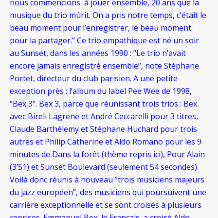
nous commencions à jouer ensemble, 20 ans que la
musique du trio mûrit. On a pris notre temps, c’était le
beau moment pour l’enregistrer, le beau moment
pour la partager.” Ce trio empathique est né un soir
au Sunset, dans les années 1990 : “Le trio n’avait
encore jamais enregistré ensemble”, note Stéphane
Portet, directeur du club parisien. A une petite
exception près : l’album du label Pee Wee de 1998,
“Bex 3”. Bex 3, parce que réunissant trois trios : Bex
avec Bireli Lagrene et André Ceccarelli pour 3 titres,
Claude Barthélemy et Stéphane Huchard pour trois
autres et Philip Catherine et Aldo Romano pour les 9
minutes de Dans la forêt (thème repris ici), Pour Alain
(3’51) et Sunset Boulevard (seulement 54 secondes).
Voilà donc réunis à nouveau “trois musiciens majeurs
du jazz européen”, des musiciens qui poursuivent une
carrière exceptionnelle et se sont croisés à plusieurs
reprises. Emmanuel Bex, le Français, a croisé Aldo