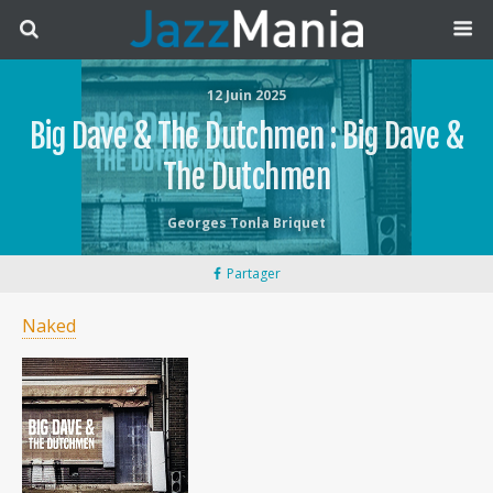
12 Juin 2025
Big Dave & The Dutchmen : Big Dave &
The Dutchmen
Georges Tonla Briquet
Partager
Naked