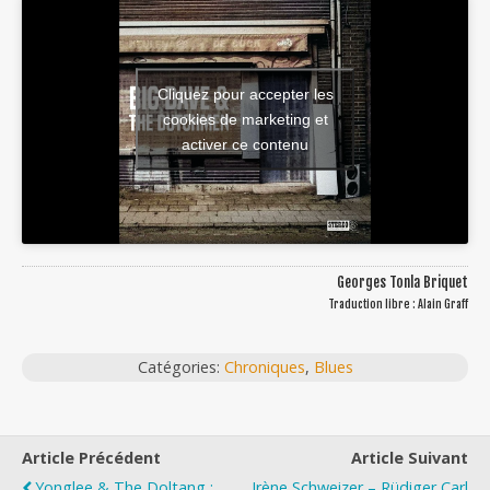
Cliquez pour accepter les
cookies de marketing et
activer ce contenu
Georges Tonla Briquet
Traduction libre : Alain Graff
Catégories:
Chroniques
,
Blues
Article Précédent
Article Suivant
Yonglee & The Doltang :
Irène Schweizer – Rüdiger Carl