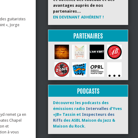
avantages auprès de nos
partenaires…
EN DEVENANT ADHÉRENT !
 des guitaristes
int », Jorge
PARTENAIRES
PODCASTS
Découvrez les podcasts des
émissions radio
Intervalles
d’Yves
loyd remet ça en
«JB» Tassin et
Inspecteurs des
Coates Chapel
Riffs
des ASBL Maison du Jazz &
ion et
Maison du Rock.
tion à vous