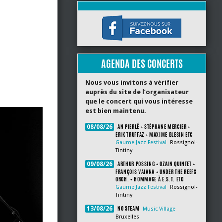
AGENDA DES CONCERTS
Nous vous invitons à vérifier
auprès du site de l’organisateur
que le concert qui vous intéresse
est bien maintenu.
AN PIERLÉ + STÉPHANE MERCIER +
08/08/26
ERIK TRUFFAZ + MAXIME BLESIN ETC
Gaume Jazz Festival
Rossignol-
Tintiny
ARTHUR POSSING + OZAIN QUINTET +
09/08/26
FRANÇOIS VAIANA + UNDER THE REEFS
ORCH. + HOMMAGE À E.S.T. ETC
Gaume Jazz Festival
Rossignol-
Tintiny
NO STEAM
13/08/26
Music Village
Bruxelles