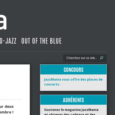
O-JAZZ
OUT OF THE BLUE
CONCOURS
JazzMania vous offre des places de
concerts.
ADHÉRENTS
sur deux
Soutenez le magazine JazzMania
tembre !
et obtenez des cadeaux et des