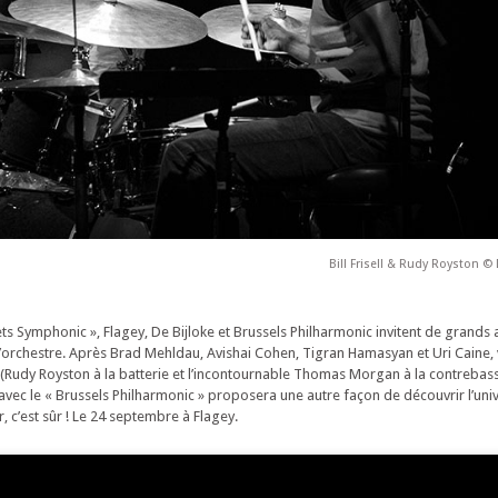
Bill Frisell & Rudy Royston 
eets Symphonic », Flagey, De Bijloke et Brussels Philharmonic invitent de grands a
l’orchestre. Après Brad Mehldau, Avishai Cohen, Tigran Hamasyan et Uri Caine, v
rio (Rudy Royston à la batterie et l’incontournable Thomas Morgan à la contrebass
 avec le « Brussels Philharmonic » proposera une autre façon de découvrir l’un
r, c’est sûr ! Le 24 septembre à Flagey.