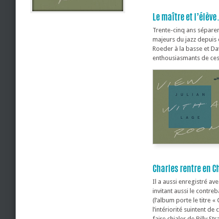
Le maître et l’élèv
Trente-cinq ans séparent 
majeurs du jazz depuis c
Roeder à la basse et Dav
enthousiasmants de ces 
Charles rentre en 
Il a aussi enregistré av
invitant aussi le contre
(l’album porte le titre «
l’intériorité suintent d
faire chialer de Billy St