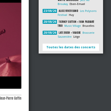
Jazz au
Broukay
Eben-Emael
ALICE RIVER BAND
23/08/26
Les Polysons
Festival
Huy
TIERNEY SUTTON + IVAN PADUART
28/08/26
TRIO
Music Village
Bruxelles
LATE BUSH + VAAGUE
28/08/26
Brasserie
Sauvenière
Liège
Toutes les dates des concerts
Jean-Pierre Goffin