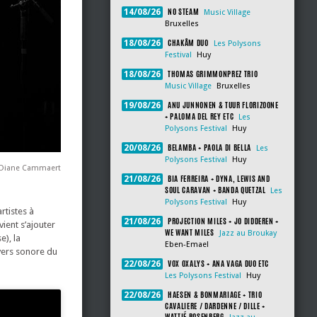
NO STEAM
14/08/26
Music Village
Bruxelles
CHAKÂM DUO
18/08/26
Les Polysons
Festival
Huy
THOMAS GRIMMONPREZ TRIO
18/08/26
Music Village
Bruxelles
ANU JUNNONEN & TUUR FLORIZOONE
19/08/26
+ PALOMA DEL REY ETC
Les
Polysons Festival
Huy
BELAMBA + PAOLA DI BELLA
20/08/26
Les
Polysons Festival
Huy
© Diane Cammaert
BIA FERREIRA + DYNA, LEWIS AND
21/08/26
SOUL CARAVAN + BANDA QUETZAL
Les
Polysons Festival
Huy
rtistes à
PROJECTION MILES + JO DIDDEREN +
21/08/26
ient s’ajouter
WE WANT MILES
Jazz au Broukay
e), la
Eben-Emael
ivers sonore du
VOX OXALYS + ANA VAGA DUO ETC
22/08/26
Les Polysons Festival
Huy
HAESEN & BONMARIAGE + TRIO
22/08/26
CAVALIERE / DARDENNE / DILLE +
WATTIÉ ROSENBERG