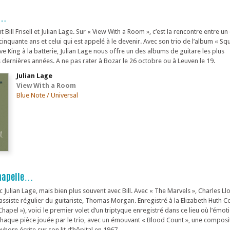
e…
Bill Frisell et Julian Lage. Sur « View With a Room », c’est la rencontre entre un
inquante ans et celui qui est appelé à le devenir. Avec son trio de l’album « Squ
e King à la batterie, Julian Lage nous offre un des albums de guitare les plus
dernières années. A ne pas rater à Bozar le 26 octobre ou à Leuven le 19.
Julian Lage
View With a Room
Blue Note / Universal
Chapelle…
ec Julian Lage, mais bien plus souvent avec Bill. Avec « The Marvels », Charles L
bassiste régulier du guitariste, Thomas Morgan. Enregistré à la Elizabeth Huth 
 Chapel »), voici le premier volet d’un triptyque enregistré dans ce lieu où l’émot
e chaque pièce jouée par le trio, avec un émouvant « Blood Count », une composi
rayhorn écrite sur son lit d’hôpital en 1967.