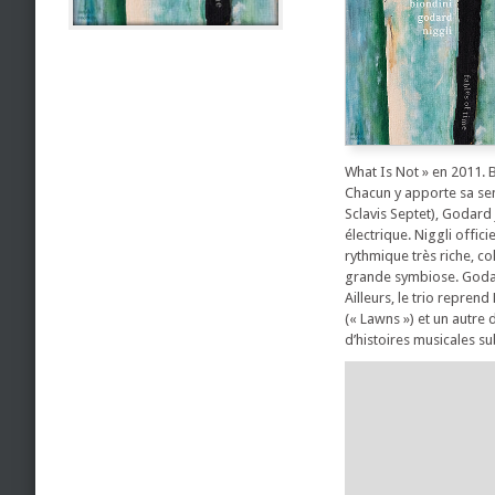
What Is Not » en 2011. B
Chacun y apporte sa sens
Sclavis Septet), Godard
électrique. Niggli offic
rythmique très riche, co
grande symbiose. Godard
Ailleurs, le trio repren
(« Lawns ») et un autre 
d’histoires musicales s