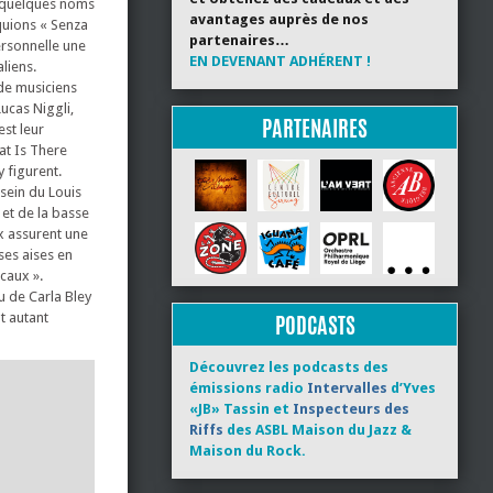
, quelques noms
avantages auprès de nos
iquions « Senza
partenaires…
personnelle une
EN DEVENANT ADHÉRENT !
liens.
de musiciens
ucas Niggli,
PARTENAIRES
st leur
at Is There
 figurent.
 sein du Louis
 et de la basse
ux assurent une
ses aises en
caux ».
u de Carla Bley
t autant
PODCASTS
Découvrez les podcasts des
émissions radio
Intervalles
d’Yves
«JB» Tassin et
Inspecteurs des
Riffs
des ASBL Maison du Jazz &
Maison du Rock.