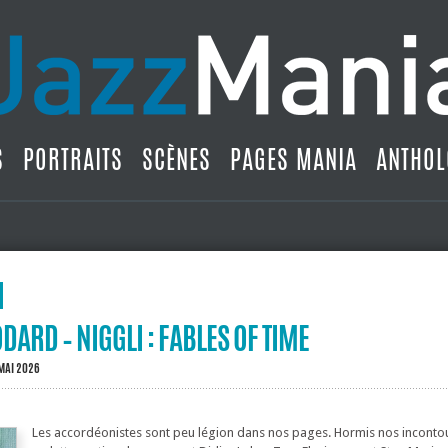
S
PORTRAITS
SCÈNES
PAGES MANIA
ANTHOL
DARD – NIGGLI : FABLES OF TIME
MAI 2026
Les accordéonistes sont peu légion dans nos pages. Hormis nos inconto