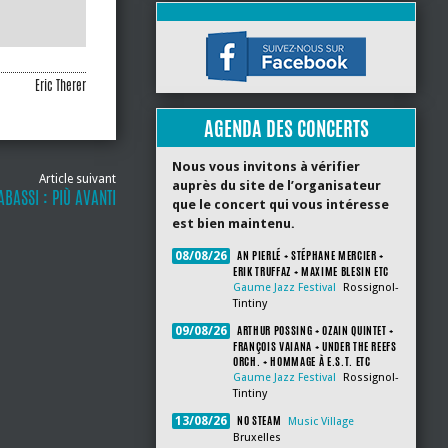
Eric Therer
AGENDA DES CONCERTS
Nous vous invitons à vérifier
Article suivant
auprès du site de l’organisateur
BASSI : PIÙ AVANTI
que le concert qui vous intéresse
est bien maintenu.
AN PIERLÉ + STÉPHANE MERCIER +
08/08/26
ERIK TRUFFAZ + MAXIME BLESIN ETC
Gaume Jazz Festival
Rossignol-
Tintiny
ARTHUR POSSING + OZAIN QUINTET +
09/08/26
FRANÇOIS VAIANA + UNDER THE REEFS
ORCH. + HOMMAGE À E.S.T. ETC
Gaume Jazz Festival
Rossignol-
Tintiny
NO STEAM
13/08/26
Music Village
Bruxelles