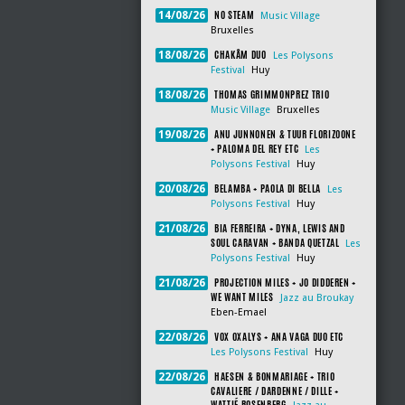
NO STEAM
14/08/26
Music Village
Bruxelles
CHAKÂM DUO
18/08/26
Les Polysons
Festival
Huy
THOMAS GRIMMONPREZ TRIO
18/08/26
Music Village
Bruxelles
ANU JUNNONEN & TUUR FLORIZOONE
19/08/26
+ PALOMA DEL REY ETC
Les
Polysons Festival
Huy
BELAMBA + PAOLA DI BELLA
20/08/26
Les
Polysons Festival
Huy
BIA FERREIRA + DYNA, LEWIS AND
21/08/26
SOUL CARAVAN + BANDA QUETZAL
Les
Polysons Festival
Huy
PROJECTION MILES + JO DIDDEREN +
21/08/26
WE WANT MILES
Jazz au Broukay
Eben-Emael
VOX OXALYS + ANA VAGA DUO ETC
22/08/26
Les Polysons Festival
Huy
HAESEN & BONMARIAGE + TRIO
22/08/26
CAVALIERE / DARDENNE / DILLE +
WATTIÉ ROSENBERG