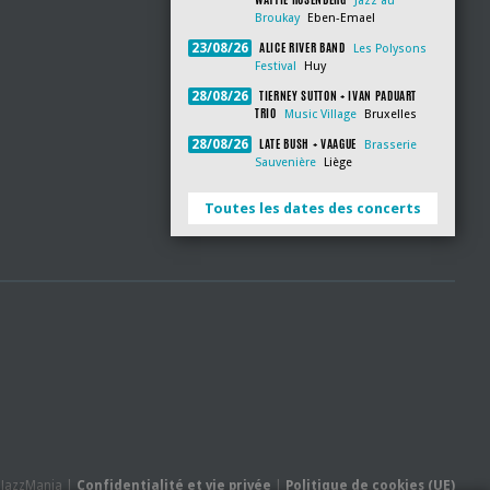
Jazz au
Broukay
Eben-Emael
ALICE RIVER BAND
23/08/26
Les Polysons
Festival
Huy
TIERNEY SUTTON + IVAN PADUART
28/08/26
TRIO
Music Village
Bruxelles
LATE BUSH + VAAGUE
28/08/26
Brasserie
Sauvenière
Liège
Toutes les dates des concerts
- JazzMania |
Confidentialité et vie privée
|
Politique de cookies (UE)