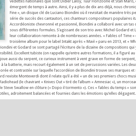
vedettes nationales que sont Didier Laloy, Tuur Florizoone et Stan Maris
émergent de temps à autre. Ainsi, il y a plus de dix ans déjà, nous chron
Fine », un disque clé de Luciano Biondini où il revisitait de manière très 
série de succès des cantautori, ces chanteurs compositeurs populaires ita
Accordéoniste chevronné et passionné, Biondini a collaboré avec un tas 
sous différentes formules. S’agissant de son trio avec Michel Godard et L
leur collaboration remonte à de nombreuses années. « Fables of Time » e
troisième album pour le label Intakt après « Mavì » paru en 2013, et « Wh
iondini et Godard se sont partagé l’écriture de la dizaine de compositions qui y
ibilité. Excellent tubiste (on rappelle qu’entre autres formations, il a figuré au
 joue aussi du serpent, ce curieux instrument à vent grave en forme de serpent,
ie à la batterie, mais recourt également à un set de percussions variées. Les de
lorée et contrastée sur laquelle l’accordéon de Biondini trouve ses marques et 
 revisite Monteverdi dont il relate qu’il a été « un de ses premiers chocs musi
d Radiohead (le chavirant « Knives Out » tiré de l’album « Amnesiac »), un morcea
de Steve Swallow en clôture (« Dopo il tormento »). Ces « fables du temps » son
ubtiles, adroitement balancées et fournies dans les émotions qu’elles dégagent.