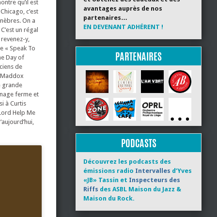
ontre qu’il est
avantages auprès de nos
 Chicago, c’est
partenaires…
unèbres. On a
EN DEVENANT ADHÉRENT !
 C’est un régal
 revenez-y,
e « Speak To
PARTENAIRES
the Day of
ciens de
rd Maddox
ne grande
énage ferme et
i à Curtis
 Lord Help Me
’aujourd’hui,
PODCASTS
Découvrez les podcasts des
émissions radio
Intervalles
d’Yves
«JB» Tassin et
Inspecteurs des
Riffs
des ASBL Maison du Jazz &
Maison du Rock.