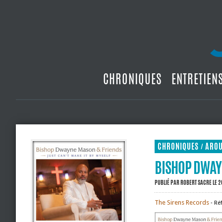
CHRONIQUES
ENTRETIEN
CHRONIQUES
ARO
/
BISHOP DWAYN
PUBLIÉ PAR
ROBERT SACRE
LE 2
The Sirens Records
‐ Ré