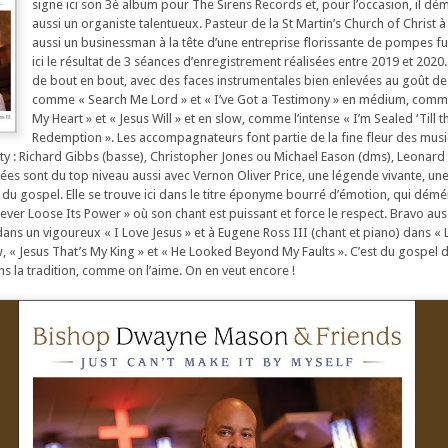
signe ici son 3è album pour The Sirens Records et, pour l’occasion, il dém
aussi un organiste talentueux. Pasteur de la St Martin’s Church of Christ à
aussi un businessman à la tête d’une entreprise florissante de pompes f
ici le résultat de 3 séances d’enregistrement réalisées entre 2019 et 2020.
de bout en bout, avec des faces instrumentales bien enlevées au goût de
comme « Search Me Lord » et « I’ve Got a Testimony » en médium, comm
My Heart » et « Jesus Will » et en slow, comme l’intense « I’m Sealed ‘Till 
Redemption ». Les accompagnateurs font partie de la fine fleur des musi
ity : Richard Gibbs (basse), Christopher Jones ou Michael Eason (dms), Leona
tées sont du top niveau aussi avec Vernon Oliver Price, une légende vivante, u
 du gospel. Elle se trouve ici dans le titre éponyme bourré d’émotion, qui dém
ver Loose Its Power » où son chant est puissant et force le respect. Bravo auss
dans un vigoureux « I Love Jesus » et à Eugene Ross III (chant et piano) dans «
w, « Jesus That’s My King » et « He Looked Beyond My Faults ». C’est du gospel d
s la tradition, comme on l’aime. On en veut encore !