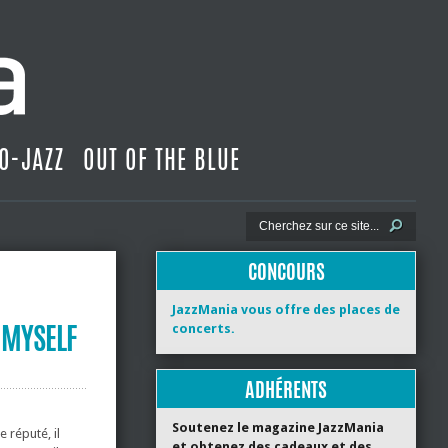
O-JAZZ
OUT OF THE BLUE
CONCOURS
JazzMania vous offre des places de
 MYSELF
concerts.
ADHÉRENTS
Soutenez le magazine JazzMania
 réputé, il
et obtenez des cadeaux et des