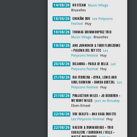
NO STEAM
14/08/26
Music Village
Bruxelles
CHAKÂM DUO
18/08/26
Les Polysons
Festival
Huy
THOMAS GRIMMONPREZ TRIO
18/08/26
Music Village
Bruxelles
ANU JUNNONEN & TUUR FLORIZOONE
19/08/26
+ PALOMA DEL REY ETC
Les
Polysons Festival
Huy
BELAMBA + PAOLA DI BELLA
20/08/26
Les
Polysons Festival
Huy
BIA FERREIRA + DYNA, LEWIS AND
21/08/26
SOUL CARAVAN + BANDA QUETZAL
Les
Polysons Festival
Huy
PROJECTION MILES + JO DIDDEREN +
21/08/26
WE WANT MILES
Jazz au Broukay
Eben-Emael
VOX OXALYS + ANA VAGA DUO ETC
22/08/26
Les Polysons Festival
Huy
HAESEN & BONMARIAGE + TRIO
22/08/26
CAVALIERE / DARDENNE / DILLE +
WATTIÉ ROSENBERG