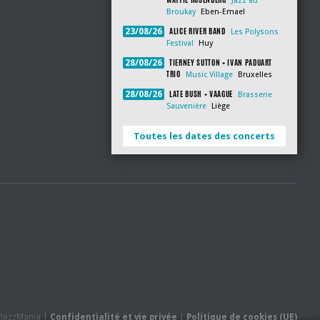
Jazz au
Broukay
Eben-Emael
ALICE RIVER BAND
23/08/26
Les Polysons
Festival
Huy
TIERNEY SUTTON + IVAN PADUART
28/08/26
TRIO
Music Village
Bruxelles
LATE BUSH + VAAGUE
28/08/26
Brasserie
Sauvenière
Liège
Toutes les dates des concerts
- JazzMania |
Confidentialité et vie privée
|
Politique de cookies (UE)