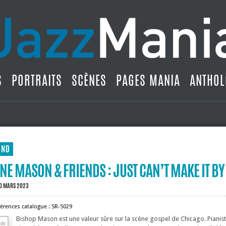
S
PORTRAITS
SCÈNES
PAGES MANIA
ANTHOL
UND
E MASON & FRIENDS : JUST CAN’T MAKE IT BY
0 MARS 2023
férences catalogue : SR-5029
Bishop Mason est une valeur sûre sur la scène gospel de Chicago. Pianiste