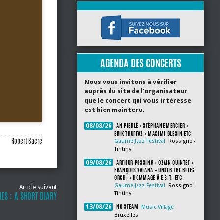
AGENDA DES CONCERTS
Nous vous invitons à vérifier
auprès du site de l’organisateur
que le concert qui vous intéresse
est bien maintenu.
AN PIERLÉ + STÉPHANE MERCIER +
08/08/26
ERIK TRUFFAZ + MAXIME BLESIN ETC
Robert Sacre
Gaume Jazz Festival
Rossignol-
Tintiny
ARTHUR POSSING + OZAIN QUINTET +
09/08/26
FRANÇOIS VAIANA + UNDER THE REEFS
ORCH. + HOMMAGE À E.S.T. ETC
Gaume Jazz Festival
Rossignol-
Article suivant
Tintiny
ES : A SHORT DIARY
NO STEAM
13/08/26
Music Village
Bruxelles