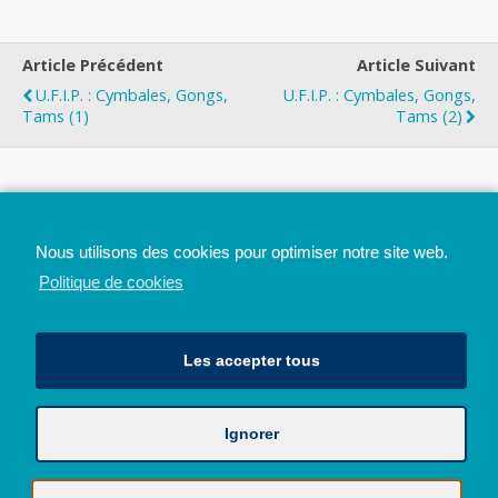
Article Précédent
Article Suivant
U.F.I.P. : Cymbales, Gongs,
U.F.I.P. : Cymbales, Gongs,
Tams (1)
Tams (2)
Top
Nous utilisons des cookies pour optimiser notre site web.
Mobile
Bureau
Politique de cookies
Les accepter tous
Ignorer
Avec le soutien de la Province de Liège
© 2026 - Tous droits réservés - JazzMania