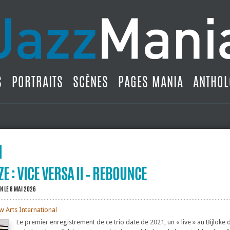
S
PORTRAITS
SCÈNES
PAGES MANIA
ANTHOL
E : VICE VERSA II – REBOUNCE
IN
LE 8 MAI 2026
 Arts International
Le premier enregistrement de ce trio date de 2021, un « live » au Bijloke 