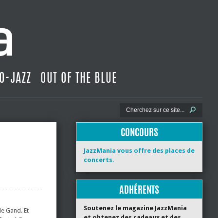
O-JAZZ
OUT OF THE BLUE
CONCOURS
JazzMania vous offre des places de
concerts.
ADHÉRENTS
Soutenez le magazine JazzMania
de Gand. Et
et obtenez des cadeaux et des