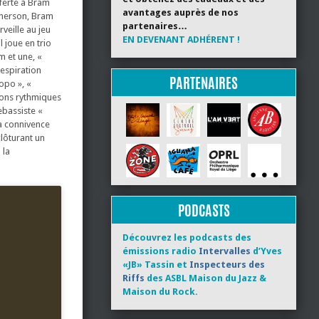
fferte à Bram
avantages auprès de nos
Pherson, Bram
partenaires…
veille au jeu
EN DEVENANT ADHÉRENT !
l joue en trio
m et une, «
espiration
PARTENAIRES
Popo », «
ions rythmiques
ebassiste «
la connivence
clôturant un
 la
PODCASTS
Découvrez les podcasts des
émissions radio
Intervalles
d’Yves
«JB» Tassin et
Inspecteurs des
Riffs
des ASBL Maison du Jazz &
Maison du Rock.