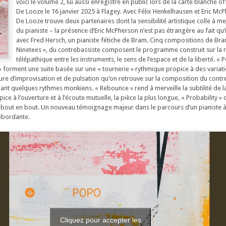
voici le volume 2, lui aussi enregistré en public lors de la carte blanche o
De Looze le 16 janvier 2025 à Flagey. Avec Félix Henkelhausen et Eric Mc
De Looze trouve deux partenaires dont la sensibilité artistique colle à mer
du pianiste – la présence d’Eric McPherson n’est pas étrangère au fait qu’i
avec Fred Hersch, un pianiste fétiche de Bram. Cinq compositions de Bra
Ninetees », du contrebassiste composent le programme construit sur la r
télépathique entre les instruments, le sens de l’espace et de la liberté. « 
 forment une suite basée sur une « tournerie » rythmique propice à des variat
ure d’improvisation et de pulsation qu’on retrouve sur la composition du contr
llant quelques rythmes monkiens. « Rebounce » rend à merveille la subtilité de 
ice à l’ouverture et à l’écoute mutuelle, la pièce la plus longue, « Probability » 
 bout en bout. Un nouveau témoignage majeur dans le parcours d’un pianiste à
ébordante.
Cliquez pour accepter les