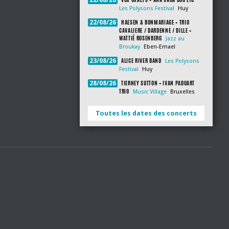
22/08/26
Les Polysons Festival
Huy
HAESEN & BONMARIAGE + TRIO
22/08/26
CAVALIERE / DARDENNE / DILLE +
WATTIÉ ROSENBERG
Jazz au
Broukay
Eben-Emael
ALICE RIVER BAND
23/08/26
Les Polysons
Festival
Huy
TIERNEY SUTTON + IVAN PADUART
28/08/26
TRIO
Music Village
Bruxelles
Toutes les dates des concerts