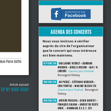
AGENDA DES CONCERTS
Nous vous invitons à vérifier
auprès du site de l’organisateur
que le concert qui vous intéresse
est bien maintenu.
Jean-Pierre Goffin
GUILLAUME VIERSET + BARBARA
07/08/26
WIERNIK + AIRELLE BESSON + BJO / N.
LORIERS
Gaume Jazz Festival
Rossignol-Tintiny
AN PIERLÉ + STÉPHANE MERCIER +
08/08/26
Article suivant
ERIK TRUFFAZ + MAXIME BLESIN ETC
T UP MY MIND TODAY
Gaume Jazz Festival
Rossignol-
Tintiny
ARTHUR POSSING + OZAIN QUINTET +
09/08/26
FRANÇOIS VAIANA + UNDER THE REEFS
ORCH. + HOMMAGE À E.S.T. ETC