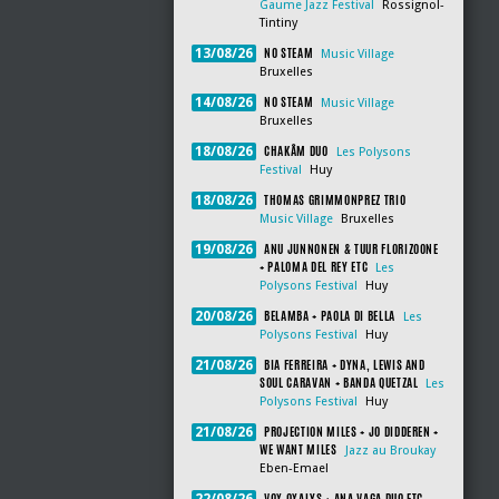
Gaume Jazz Festival
Rossignol-
Tintiny
NO STEAM
13/08/26
Music Village
Bruxelles
NO STEAM
14/08/26
Music Village
Bruxelles
CHAKÂM DUO
18/08/26
Les Polysons
Festival
Huy
THOMAS GRIMMONPREZ TRIO
18/08/26
Music Village
Bruxelles
ANU JUNNONEN & TUUR FLORIZOONE
19/08/26
+ PALOMA DEL REY ETC
Les
Polysons Festival
Huy
BELAMBA + PAOLA DI BELLA
20/08/26
Les
Polysons Festival
Huy
BIA FERREIRA + DYNA, LEWIS AND
21/08/26
SOUL CARAVAN + BANDA QUETZAL
Les
Polysons Festival
Huy
PROJECTION MILES + JO DIDDEREN +
21/08/26
WE WANT MILES
Jazz au Broukay
Eben-Emael
VOX OXALYS + ANA VAGA DUO ETC