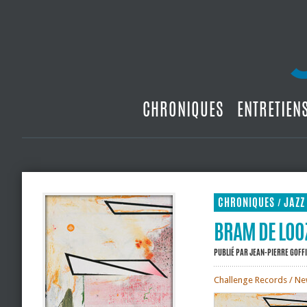
CHRONIQUES
ENTRETIEN
CHRONIQUES
JAZZ
/
BRAM DE LOOZ
PUBLIÉ PAR
JEAN-PIERRE GOFF
Challenge Records / New