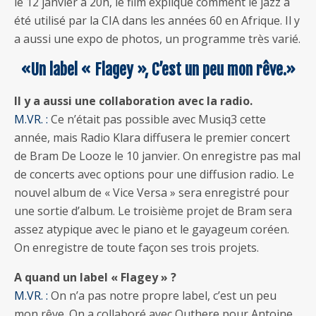
le 12 janvier à 20h, le film explique comment le jazz a
été utilisé par la CIA dans les années 60 en Afrique. Il y
a aussi une expo de photos, un programme très varié.
«Un label « Flagey », C’est un peu mon rêve.»
Il y a aussi une collaboration avec la radio.
M.VR. :
Ce n’était pas possible avec Musiq3 cette
année, mais Radio Klara diffusera le premier concert
de Bram De Looze le 10 janvier. On enregistre pas mal
de concerts avec options pour une diffusion radio. Le
nouvel album de « Vice Versa » sera enregistré pour
une sortie d’album. Le troisième projet de Bram sera
assez atypique avec le piano et le gayageum coréen.
On enregistre de toute façon ses trois projets.
A quand un label « Flagey » ?
M.VR. :
On n’a pas notre propre label, c’est un peu
mon rêve. On a collaboré avec Outhere pour Antoine