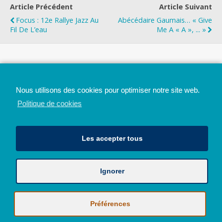
Article Précédent
Article Suivant
Focus : 12e Rallye Jazz Au
Abécédaire Gaumais… « Give
Fil De L’eau
Me A « A », ... »
Top
Nous utilisons des cookies pour optimiser notre site web.
Mobile
Bureau
Politique de cookies
Les accepter tous
Ignorer
Avec le soutien de la Province de Liège
© 2026 - Tous droits réservés - JazzMania
Politique en matière de confidentialité et de vie privée
|
Politique de
Préférences
cookies (UE)
Hébergé par
Behostings.com