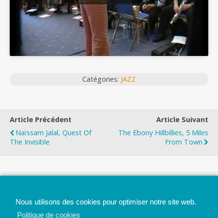
Catégories:
JAZZ
Article Précédent
Article Suivant
Naïssam Jalal, Quest Of
The Ebony Hillbillies, 5 Miles
The Invisible
From Town
Top
Nous utilisons des cookies pour optimiser notre site web.
Mobile
Bureau
Politique de cookies