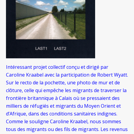
Intéressant projet collectif conçu et dirigé par
Caroline Kraabel avec la participation de Robert Wyatt.
Sur le recto de la pochette, une photo de mur et de
clôture, celle qui empêche les migrants de traverser la
frontière britannique à Calais où se pressaient des
milliers de réfugiés et migrants du Moyen Orient et
d’Afrique, dans des conditions sanitaires indignes.
Comme le souligne Caroline Kraabel, nous sommes
tous des migrants ou des fils de migrants. Les revenus