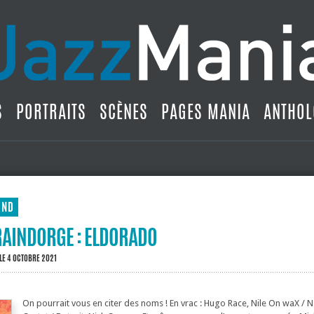
S
PORTRAITS
SCÈNES
PAGES MANIA
ANTHOL
UND
RAINDORGE : ELDORADO
LE 4 OCTOBRE 2021
On pourrait vous en citer des noms ! En vrac : Hugo Race, Nile On waX / N