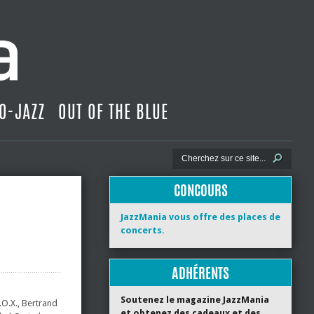
O-JAZZ
OUT OF THE BLUE
CONCOURS
JazzMania vous offre des places de
concerts.
ADHÉRENTS
Soutenez le magazine JazzMania
.O.X., Bertrand
et obtenez des cadeaux et des