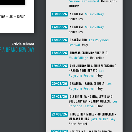
Gaume Jazz Festival
Rossignol-
Tintiny
NO STEAM
13/08/26
Music Village
Yves « JB » Tassin
Bruxelles
NO STEAM
14/08/26
Music Village
Bruxelles
CHAKÂM DUO
18/08/26
Les Polysons
Article suivant
Festival
Huy
 OF A BRAND NEW DAY
THOMAS GRIMMONPREZ TRIO
18/08/26
Music Village
Bruxelles
ANU JUNNONEN & TUUR FLORIZOONE
19/08/26
+ PALOMA DEL REY ETC
Les
Polysons Festival
Huy
BELAMBA + PAOLA DI BELLA
20/08/26
Les
Polysons Festival
Huy
BIA FERREIRA + DYNA, LEWIS AND
21/08/26
SOUL CARAVAN + BANDA QUETZAL
Les
Polysons Festival
Huy
PROJECTION MILES + JO DIDDEREN +
21/08/26
WE WANT MILES
Jazz au Broukay
Eben-Emael
VOX OXALYS + ANA VAGA DUO ETC