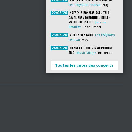
22/08/26
Les Polysons Festival
Huy
HAESEN & BONMARIAGE + TRIO
22/08/26
CAVALIERE / DARDENNE / DILLE +
WATTIÉ ROSENBERG
Jazz au
Broukay
Eben-Emael
ALICE RIVER BAND
23/08/26
Les Polysons
Festival
Huy
TIERNEY SUTTON + IVAN PADUART
28/08/26
TRIO
Music Village
Bruxelles
Toutes les dates des concerts