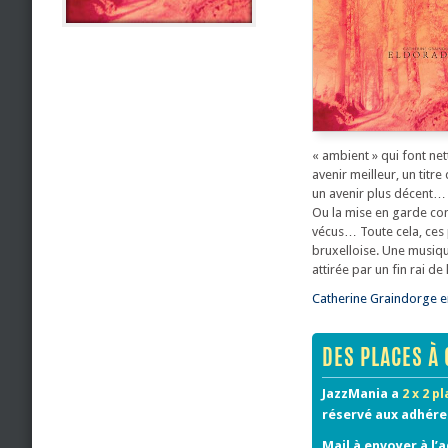
« ambient » qui font ne
avenir meilleur, un titr
un avenir plus décent…
Ou la mise en garde con
vécus… Toute cela, ces 
bruxelloise. Une musiq
attirée par un fin rai d
Catherine Graindorge en 
DES PLACES À 
JazzMania a
2 x 2 p
réservé aux adhér
Mail à envoyer à l’