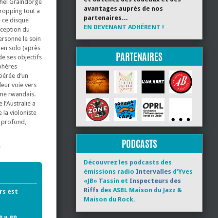
chel Graindorge
avantages auprès de nos
ropping tout a
partenaires…
e ce disque
EN DEVENANT ADHÉRENT !
xception du
personne le soin
en solo (après
PARTENAIRES
de ses objectifs
sphères
spérée d’un
leur voie vers
ame rwandais.
l’Australie a
 la violoniste
t profond,
PODCASTS
.
Découvrez les podcasts des
émissions radio
Intervalles
d’Yves
«JB» Tassin et
Inspecteurs des
Riffs
des ASBL Maison du Jazz &
rs est
Maison du Rock.
e » en