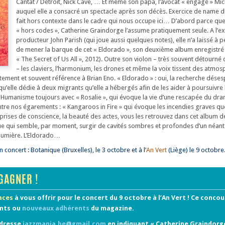
Cantat / Detroit, Nick Cave, … Et même son papa, l’avocat « engagé » Mi
auquel elle a consacré un spectacle après son décès. Exercice de name d
fait hors contexte dans le cadre qui nous occupe ici… D’abord parce qu
« hors codes », Catherine Graindorge l’assume pratiquement seule. A l’e
producteur John Parish (qui joue aussi quelques notes), elle n’a laissé à 
de mener la barque de cet « Eldorado », son deuxième album enregistré 
« The Secret of Us All », 2012). Outre son violon – très souvent détourné 
– les claviers, l’harmonium, les drones et même la voix tissent des atmo
ttement et souvent référence à Brian Eno. « Eldorado » : oui, la recherche dése
e qu’elle dédie à deux migrants qu’elle a hébergés afin de les aider à poursuivre 
 Humanisme toujours avec « Rosalie », qui évoque la vie d’une rescapée du dr
tre nos égarements : « Kangaroos in Fire » qui évoque les incendies graves que 
prises de conscience, la beauté des actes, vous les retrouvez dans cet album de
ue qui semble, par moment, surgir de cavités sombres et profondes d’un néan
e lumière. L’Eldorado…
concert : Botanique (Bruxelles), le 3 octobre et à l’
An Vert
(Liège) le 9 octobre
GAGNER !
laces
à vous offrir pour le concert du 9 octobre à l’An Vert ! Ce concou
ents ou
nouveaux adhérents
du magazine.
adresse
jazzmania.be@gmail.com
en indiquant « Catherine Graindorg