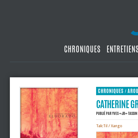
CHRONIQUES
ENTRETIEN
CHRONIQUES
ARO
/
CATHERINE G
PUBLIÉ PAR
YVES «JB» TASSIN
Tak:Til / Xango