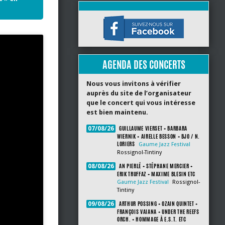
AGENDA DES CONCERTS
Nous vous invitons à vérifier
auprès du site de l’organisateur
que le concert qui vous intéresse
est bien maintenu.
GUILLAUME VIERSET + BARBARA
07/08/26
WIERNIK + AIRELLE BESSON + BJO / N.
LORIERS
Gaume Jazz Festival
Rossignol-Tintiny
AN PIERLÉ + STÉPHANE MERCIER +
08/08/26
ERIK TRUFFAZ + MAXIME BLESIN ETC
Gaume Jazz Festival
Rossignol-
Tintiny
ARTHUR POSSING + OZAIN QUINTET +
09/08/26
FRANÇOIS VAIANA + UNDER THE REEFS
ORCH. + HOMMAGE À E.S.T. ETC