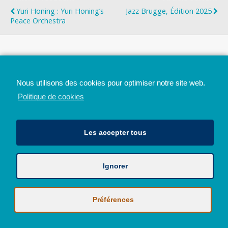
Yuri Honing : Yuri Honing’s
Jazz Brugge, Édition 2025
Peace Orchestra
Top
Nous utilisons des cookies pour optimiser notre site web.
Mobile
Bureau
Politique de cookies
Les accepter tous
Ignorer
Avec le soutien de la Province de Liège
© 2026 - Tous droits réservés - JazzMania
Politique en matière de confidentialité et de vie privée
|
Politique de
Préférences
cookies (UE)
Hébergé par
Behostings.com