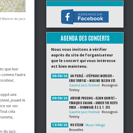
© Maison du Jazz
AGENDA DES CONCERTS
Nous vous invitons à vérifier
auprès du site de l’organisateur
que le concert qui vous intéresse
est bien maintenu.
nts que leur
un comme l’autre
AN PIERLÉ + STÉPHANE MERCIER +
08/08/26
positeur,
ERIK TRUFFAZ + MAXIME BLESIN ETC
Gaume Jazz Festival
Rossignol-
Tintiny
eloppé une
ARTHUR POSSING + OZAIN QUINTET +
09/08/26
nnel, jouant le
FRANÇOIS VAIANA + UNDER THE REEFS
nce sur ses
ORCH. + HOMMAGE À E.S.T. ETC
 Tout cela
Gaume Jazz Festival
Rossignol-
l’homme,
Tintiny
NO STEAM
13/08/26
Music Village
Bruxelles
n du Jazz.