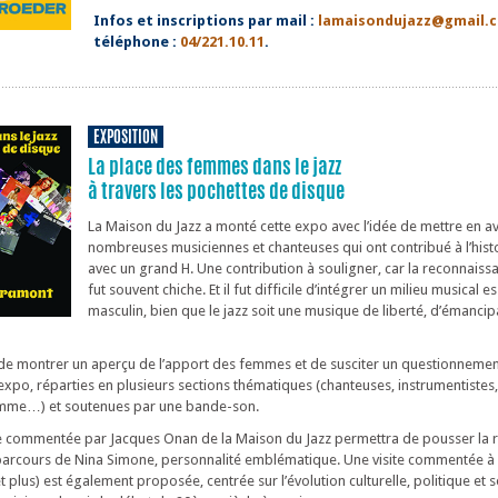
Infos et inscriptions par mail :
lamaisondujazz@gmail.
téléphone :
04/221.10.11
.
EXPOSITION
La place des femmes dans le jazz
à travers les pochettes de disque
La Maison du Jazz a monté cette expo avec l’idée de mettre en a
nombreuses musiciennes et chanteuses qui ont contribué à l’histo
avec un grand H. Une contribution à souligner, car la reconnais
fut souvent chiche. Et il fut difficile d’intégrer un milieu musical 
masculin, bien que le jazz soit une musique de liberté, d’émancip
té de montrer un aperçu de l’apport des femmes et de susciter un questionnemen
xpo, réparties en plusieurs sections thématiques (chanteuses, instrumentistes, 
emme…) et soutenues par une bande-son.
te commentée par Jacques Onan de la Maison du Jazz permettra de pousser la r
arcours de Nina Simone, personnalité emblématique. Une visite commentée à 
et plus) est également proposée, centrée sur l’évolution culturelle, politique et 