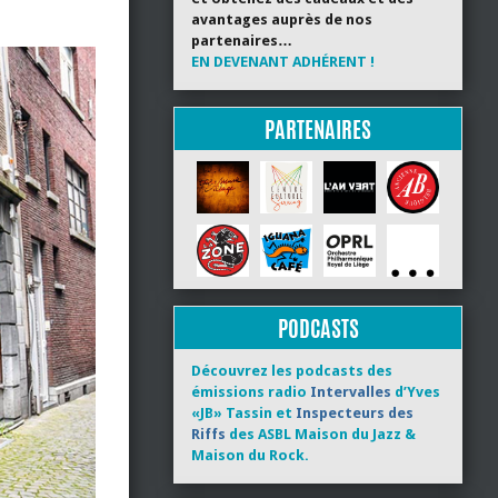
avantages auprès de nos
partenaires…
EN DEVENANT ADHÉRENT !
PARTENAIRES
PODCASTS
Découvrez les podcasts des
émissions radio
Intervalles
d’Yves
«JB» Tassin et
Inspecteurs des
Riffs
des ASBL Maison du Jazz &
Maison du Rock.