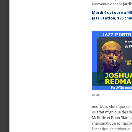
Bienvenue dans le jardin
Mardi 4 octobre à 19
Jazz Station, 195 cha
© MDJ
neo-bop. Alors que se r
quartet mythique des dé
McBride et Brian Blade)
charismatique et improvi
l’occasion de croiser a