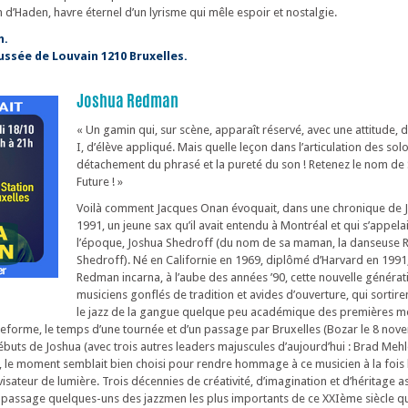
 d’Haden, havre éternel d’un lyrisme qui mêle espoir et nostalgie.
h.
ussée de Louvain 1210 Bruxelles.
Joshua Redman
« Un gamin qui, sur scène, apparaît réservé, avec une attitude,
I, d’élève appliqué. Mais quelle leçon dans l’articulation des solo
détachement du phrasé et la pureté du son ! Retenez le nom de 
Future ! »
Voilà comment Jacques Onan évoquait, dans une chronique de J
1991, un jeune sax qu’il avait entendu à Montréal et qui s’appela
l’époque, Joshua Shedroff (du nom de sa maman, la danseuse 
Shedroff). Né en Californie en 1969, diplômé d’Harvard en 1991
Redman incarna, à l’aube des années ’90, cette nouvelle générat
musiciens gonflés de tradition et avides d’ouverture, qui sortirent
le jazz de la gangue quelque peu académique des premières m
eforme, le temps d’une tournée et d’un passage par Bruxelles (Bozar le 8 nove
buts de Joshua (avec trois autres leaders majuscules d’aujourd’hui : Brad Mehl
, le moment semblait bien choisi pour rendre hommage à ce musicien à la fois
sateur de lumière. Trois décennies de créativité, d’imagination et d’héritage a
u passage quelques-uns des jazzmen les plus importants de ce XXIème siècle qu