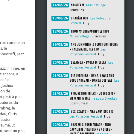
NO STEAM
14/08/26
Music Village
Bruxelles
CHAKÂM DUO
18/08/26
Les Polysons
Festival
Huy
THOMAS GRIMMONPREZ TRIO
18/08/26
Music Village
Bruxelles
 droit comme un
ANU JUNNONEN & TUUR FLORIZOONE
19/08/26
s, le
+ PALOMA DEL REY ETC
Les
Shedroff, Jazz
Polysons Festival
Huy
BELAMBA + PAOLA DI BELLA
20/08/26
Les
Polysons Festival
Huy
azz in Time, en
it encore, à
BIA FERREIRA + DYNA, LEWIS AND
21/08/26
Renée
SOUL CARAVAN + BANDA QUETZAL
Les
, Joshua
Polysons Festival
Huy
ion de
PROJECTION MILES + JO DIDDEREN +
21/08/26
 petit à petit
WE WANT MILES
Jazz au Broukay
outures du
Eben-Emael
mbre), le
VOX OXALYS + ANA VAGA DUO ETC
22/08/26
dau, Chris
Les Polysons Festival
Huy
 leader
HAESEN & BONMARIAGE + TRIO
22/08/26
ssumé. Et
CAVALIERE / DARDENNE / DILLE +
i, pour un peu,
WATTIÉ ROSENBERG