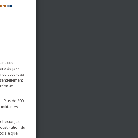
com
ou
vant ces
ire du jazz
sance accordée
essentiellement
ation et
t. Plus de 200
militantes,
éflexion, au
destination du
sociale que