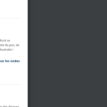
 Rock se
ole du jazz, du
ustralie !
 sur les ondes
un des disques