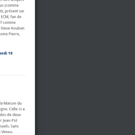
leus (comme
t), présent sur
s ECM, fan de
tif comme
e Steve Houben
oine Pierre,
undi 10
 la Maison du
igne. Celle-ci a
odes de deux
ar Jean-Pol
suels. Sans
e Vimeo.