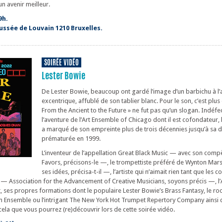
un avenir meilleur.
9h.
ussée de Louvain 1210 Bruxelles.
SOIRÉE VIDÉO
Lester Bowie
De Lester Bowie, beaucoup ont gardé l’image d’un barbichu à l’a
excentrique, affublé de son tablier blanc. Pour le son, c’est plus 
From the Ancient to the Future » ne fut pas qu’un slogan. Indéfec
l’aventure de l’Art Ensemble of Chicago dont il est cofondateur, 
a marqué de son empreinte plus de trois décennies jusqu’à sa d
prématurée en 1999.
L’inventeur de l’appellation Great Black Music — avec son comp
Favors, précisons-le —, le trompettiste préféré de Wynton Mar
ses idées, précisa-t-il —, l’artiste qui n’aimait rien tant que les co
 Association for the Advancement of Creative Musicians, soyons précis —, l’
ses propres formations dont le populaire Lester Bowie’s Brass Fantasy, le roo
Ensemble ou l’intrigant The New York Hot Trumpet Repertory Company ainsi que
cela que vous pourrez (re)découvrir lors de cette soirée vidéo.