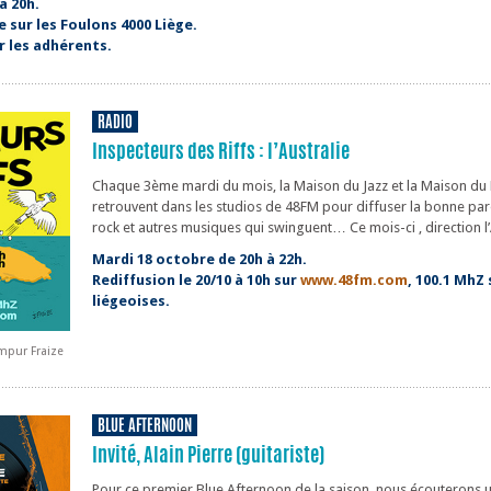
à 20h.
e sur les Foulons 4000 Liège.
ur les adhérents.
RADIO
Inspecteurs des Riffs : l’Australie
Chaque 3ème mardi du mois, la Maison du Jazz et la Maison du
retrouvent dans les studios de 48FM pour diffuser la bonne par
rock et autres musiques qui swinguent… Ce mois-ci , direction l’A
Mardi 18 octobre de 20h à 22h.
Rediffusion le 20/10 à 10h sur
www.48fm.com
, 100.1 MhZ
liégeoises.
ampur Fraize
BLUE AFTERNOON
Invité, Alain Pierre (guitariste)
Pour ce premier Blue Afternoon de la saison, nous écouterons 