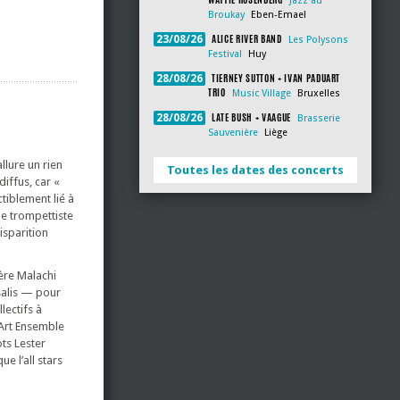
Jazz au
Broukay
Eben-Emael
ALICE RIVER BAND
23/08/26
Les Polysons
Festival
Huy
TIERNEY SUTTON + IVAN PADUART
28/08/26
TRIO
Music Village
Bruxelles
LATE BUSH + VAAGUE
28/08/26
Brasserie
Sauvenière
Liège
llure un rien
Toutes les dates des concerts
diffus, car «
tiblement lié à
le trompettiste
isparition
ère Malachi
salis — pour
llectifs à
Art Ensemble
ts Lester
 l’all stars