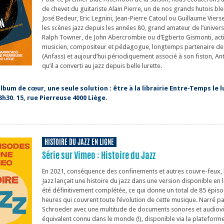
de chevet du guitariste Alain Pierre, un de nos grands hutois b
José Bedeur, Eric Legnini, Jean-Pierre Catoul ou Guillaume Vierse
les scènes jazz depuis les années 80, grand amateur de l’univer
Ralph Towner, de John Abercrombie ou d’Egberto Gismonti, ac
musicien, compositeur et pédagogue, longtemps partenaire d
(Anfass) et aujourd’hui périodiquement associé à son fiston, Ant
qu’il a converti au jazz depuis belle lurette.
bum de cœur, une seule solution : être à la librairie Entre-Temps le l
h30. 15, rue Pierreuse 4000 Liège.
HISTOIRE DU JAZZ EN LIGNE
Série sur Vimeo : Histoire du Jazz
En 2021, conséquence des confinements et autres couvre-feux,
Jazz lançait une histoire du jazz dans une version disponible en l
été définitivement complétée, ce qui donne un total de 85 épis
heures qui couvrent toute l’évolution de cette musique. Narré p
Schroeder avec une multitude de documents sonores et audiovi
équivalent connu dans le monde (!), disponible via la plateform