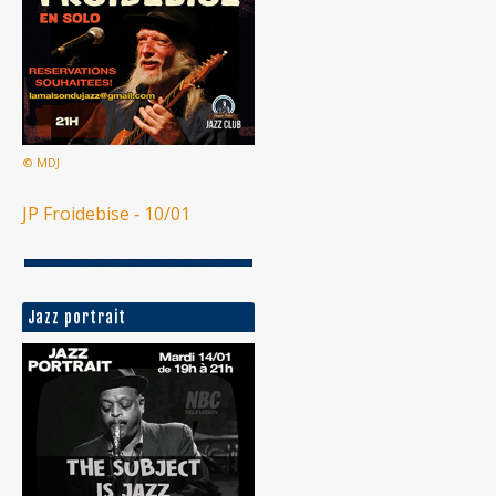
© MDJ
JP Froidebise ‐ 10/01
Jazz portrait