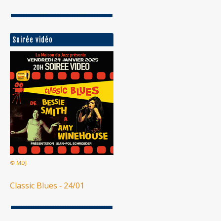
Soirée vidéo
© MDJ
Classic Blues ‐ 24/01