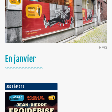
© MDJ
En janvier
///////////////////////////////////////////////////
Jazz&More