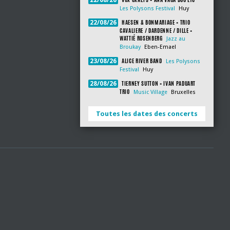
22/08/26
Les Polysons Festival
Huy
HAESEN & BONMARIAGE + TRIO
22/08/26
CAVALIERE / DARDENNE / DILLE +
WATTIÉ ROSENBERG
Jazz au
Broukay
Eben-Emael
ALICE RIVER BAND
23/08/26
Les Polysons
Festival
Huy
TIERNEY SUTTON + IVAN PADUART
28/08/26
TRIO
Music Village
Bruxelles
Toutes les dates des concerts