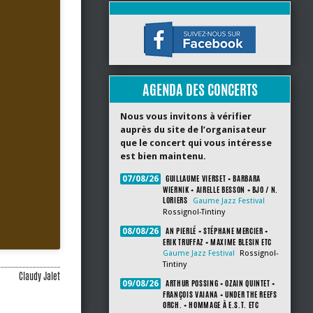
AGENDA DES CONCERTS
Nous vous invitons à vérifier
auprès du site de l’organisateur
que le concert qui vous intéresse
est bien maintenu.
GUILLAUME VIERSET + BARBARA
07/08/26
WIERNIK + AIRELLE BESSON + BJO / N.
LORIERS
Gaume Jazz Festival
Rossignol-Tintiny
AN PIERLÉ + STÉPHANE MERCIER +
08/08/26
ERIK TRUFFAZ + MAXIME BLESIN ETC
Gaume Jazz Festival
Rossignol-
Tintiny
Claudy Jalet
ARTHUR POSSING + OZAIN QUINTET +
09/08/26
FRANÇOIS VAIANA + UNDER THE REEFS
ORCH. + HOMMAGE À E.S.T. ETC