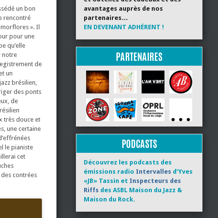
ossédé un bon
avantages auprès de nos
me rencontré
partenaires…
morflores ». Il
EN DEVENANT ADHÉRENT !
mour pour une
pe qu’elle
PARTENAIRES
 notre
nregistrement de
et un
azz brésilien,
riger des ponts
eux, de
ésilien
x très douce et
s, une certaine
d’effrénées
PODCASTS
l le pianiste
llerai cet
Découvrez les podcasts des
uches
émissions radio
Intervalles
d’Yves
s des contrées
«JB» Tassin et
Inspecteurs des
Riffs
des ASBL Maison du Jazz &
Maison du Rock.