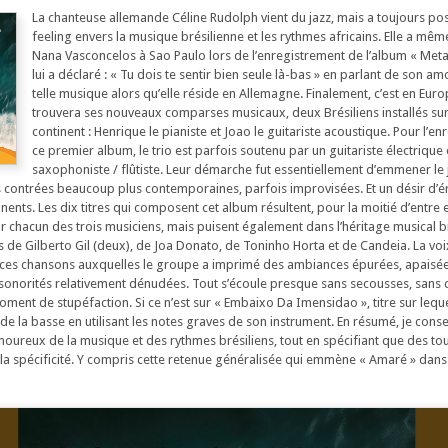
La chanteuse allemande Céline Rudolph vient du jazz, mais a toujours p
feeling envers la musique brésilienne et les rythmes africains. Elle a mê
Nana Vasconcelos à Sao Paulo lors de l’enregistrement de l’album « Meta
lui a déclaré : « Tu dois te sentir bien seule là-bas » en parlant de son a
telle musique alors qu’elle réside en Allemagne. Finalement, c’est en Euro
trouvera ses nouveaux comparses musicaux, deux Brésiliens installés sur
continent : Henrique le pianiste et Joao le guitariste acoustique. Pour l’e
ce premier album, le trio est parfois soutenu par un guitariste électrique 
saxophoniste / flûtiste. Leur démarche fut essentiellement d’emmener le j
 contrées beaucoup plus contemporaines, parfois improvisées. Et un désir d’é
nents. Les dix titres qui composent cet album résultent, pour la moitié d’entre 
r chacun des trois musiciens, mais puisent également dans l’héritage musical br
es de Gilberto Gil (deux), de Joa Donato, de Toninho Horta et de Candeia. La voi
e ces chansons auxquelles le groupe a imprimé des ambiances épurées, apaisée
sonorités relativement dénudées. Tout s’écoule presque sans secousses, sans 
ment de stupéfaction. Si ce n’est sur « Embaixo Da Imensidao », titre sur leque
de la basse en utilisant les notes graves de son instrument. En résumé, je consei
oureux de la musique et des rythmes brésiliens, tout en spécifiant que des to
 la spécificité. Y compris cette retenue généralisée qui emmène « Amaré » dan