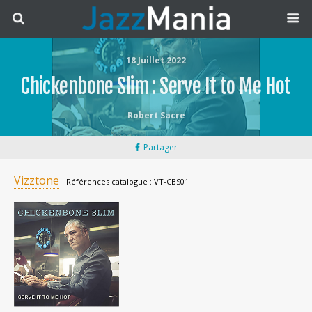
18 Juillet 2022
Chickenbone Slim : Serve It to Me Hot
Robert Sacre
Partager
Vizztone
‐ Références catalogue : VT-CBS01