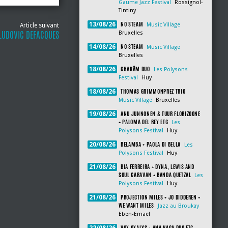
Gaume Jazz Festival
Rossignol-
Tintiny
NO STEAM
13/08/26
Music Village
Article suivant
 LUDOVIC DEFACQUES
Bruxelles
NO STEAM
14/08/26
Music Village
Bruxelles
CHAKÂM DUO
18/08/26
Les Polysons
Festival
Huy
THOMAS GRIMMONPREZ TRIO
18/08/26
Music Village
Bruxelles
ANU JUNNONEN & TUUR FLORIZOONE
19/08/26
+ PALOMA DEL REY ETC
Les
Polysons Festival
Huy
BELAMBA + PAOLA DI BELLA
20/08/26
Les
Polysons Festival
Huy
BIA FERREIRA + DYNA, LEWIS AND
21/08/26
SOUL CARAVAN + BANDA QUETZAL
Les
Polysons Festival
Huy
PROJECTION MILES + JO DIDDEREN +
21/08/26
WE WANT MILES
Jazz au Broukay
Eben-Emael
VOX OXALYS + ANA VAGA DUO ETC