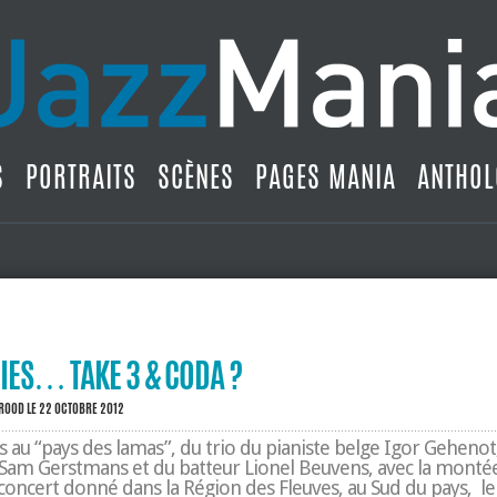
S
PORTRAITS
SCÈNES
PAGES MANIA
ANTHOL
IES… TAKE 3 & CODA ?
BROOD
LE 22 OCTOBRE 2012
s au “pays des lamas”, du trio du pianiste belge Igor Geheno
 Sam Gerstmans et du batteur Lionel Beuvens, avec la monté
 concert donné dans la Région des Fleuves, au Sud du pays, le 