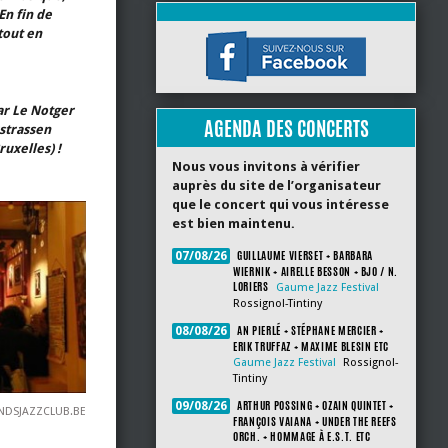
En fin de
tout en
ar Le Notger
AGENDA DES CONCERTS
rstrassen
uxelles) !
Nous vous invitons à vérifier
auprès du site de l’organisateur
que le concert qui vous intéresse
est bien maintenu.
GUILLAUME VIERSET + BARBARA
07/08/26
WIERNIK + AIRELLE BESSON + BJO / N.
LORIERS
Gaume Jazz Festival
Rossignol-Tintiny
AN PIERLÉ + STÉPHANE MERCIER +
08/08/26
ERIK TRUFFAZ + MAXIME BLESIN ETC
Gaume Jazz Festival
Rossignol-
Tintiny
ARTHUR POSSING + OZAIN QUINTET +
09/08/26
DSJAZZCLUB.BE
FRANÇOIS VAIANA + UNDER THE REEFS
ORCH. + HOMMAGE À E.S.T. ETC