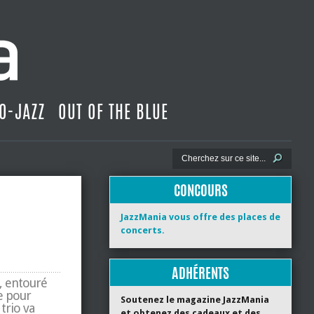
O-JAZZ
OUT OF THE BLUE
CONCOURS
JazzMania vous offre des places de
concerts.
ADHÉRENTS
t, entouré
e pour
Soutenez le magazine JazzMania
trio va
et obtenez des cadeaux et des