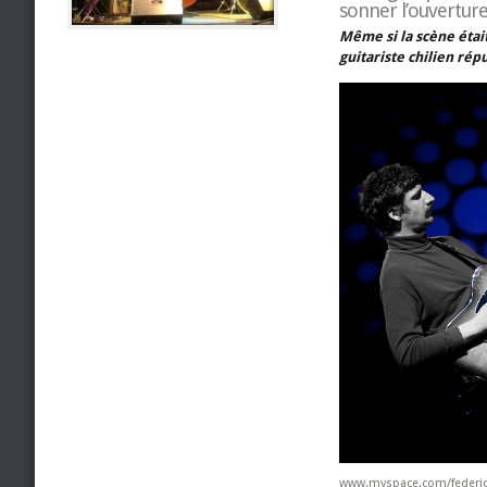
sonner l’ouverture 
Même si la scène était
guitariste chilien ré
www.myspace.com/feder