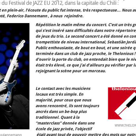
du Festival de JAZZ EU 2012, dans la capitale du Chili :
 en plein-air, l’écoute du public fut intense, très respectueuse… Nous a
puté, Federico Dannemann , à nous rejoindre.
Répétition le matin même du concert. C’est un très gr
qui s’est inséré sans difficultés dans notre répertoire
de jeux du trio. Le second concert a été donné en co
trompettiste de niveau international, Sebastiàn Jord
Public enthousiaste, de bout en bout, et une soirée qu
terminée dans un club de jazz proche, le Thelonious
d’ouvrir la porte du club, on entendait bien que le n
était très élevé, ce que j’ai d’ailleurs pu vérifier par l
rejoignant la scène pour un morceau.
Le contact avec les musiciens
locaux est très simple. En
majorité, pour ceux que nous
avons rencontré, ils sont toujours
ancrés dans un be-bop plus
traditionnel. Quant à la
“masterclass” donnée dans une
WWW.THELON
école de jazz privée, l’objectif
était avant tout de pouvoir mettre des mots sur not
icodannemann