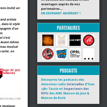
avantages auprès de nos
vons invité un
partenaires…
EN DEVENANT ADHÉRENT !
and artiste
, dans le style
PARTENAIRES
mpagnie d’un
àn.
i s’est
 ! Avant même
iveau musical
a suite, en
PODCASTS
Découvrez les podcasts des
émissions radio
Intervalles
d’Yves
«JB» Tassin et
Inspecteurs des
Riffs
des ASBL Maison du Jazz &
Maison du Rock.
IOUSCHILE.COM
re musique,