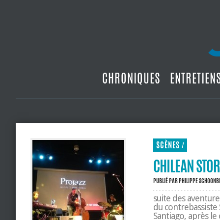
CHRONIQUES
ENTRETIEN
SCÈNES
/
CHILEAN STOR
PUBLIÉ PAR
PHILIPPE SCHOON
suite des aventure
du contrebassiste
Santiago, après le