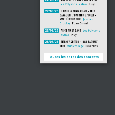
22/08/26
Les Polysons Festival
Huy
HAESEN & BONMARIAGE + TRIO
22/08/26
CAVALIERE / DARDENNE / DILLE +
WATTIÉ ROSENBERG
Jazz au
Broukay
Eben-Emael
ALICE RIVER BAND
23/08/26
Les Polysons
Festival
Huy
TIERNEY SUTTON + IVAN PADUART
28/08/26
TRIO
Music Village
Bruxelles
Toutes les dates des concerts