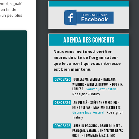
émol, signalé
 en fin de
e un peu plus
AGENDA DES CONCERTS
Nous vous invitons à vérifier
auprès du site de l’organisateur
que le concert qui vous intéresse
est bien maintenu.
GUILLAUME VIERSET + BARBARA
07/08/26
WIERNIK + AIRELLE BESSON + BJO / N.
LORIERS
Gaume Jazz Festival
Rossignol-Tintiny
AN PIERLÉ + STÉPHANE MERCIER +
08/08/26
ERIK TRUFFAZ + MAXIME BLESIN ETC
Gaume Jazz Festival
Rossignol-
Tintiny
ARTHUR POSSING + OZAIN QUINTET +
09/08/26
FRANÇOIS VAIANA + UNDER THE REEFS
ORCH. + HOMMAGE À E.S.T. ETC