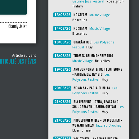
Gaume Jazz Festival
Rossignol-
Tintiny
NO STEAM
13/08/26
Music Village
Bruxelles
Claudy Jalet
NO STEAM
14/08/26
Music Village
Bruxelles
CHAKÂM DUO
18/08/26
Les Polysons
Festival
Huy
THOMAS GRIMMONPREZ TRIO
Article suivant
18/08/26
IFFICULTÉ DES RÊVES
Music Village
Bruxelles
ANU JUNNONEN & TUUR FLORIZOONE
19/08/26
+ PALOMA DEL REY ETC
Les
Polysons Festival
Huy
BELAMBA + PAOLA DI BELLA
20/08/26
Les
Polysons Festival
Huy
BIA FERREIRA + DYNA, LEWIS AND
21/08/26
SOUL CARAVAN + BANDA QUETZAL
Les
Polysons Festival
Huy
PROJECTION MILES + JO DIDDEREN +
21/08/26
WE WANT MILES
Jazz au Broukay
Eben-Emael
VOX OXALYS + ANA VAGA DUO ETC