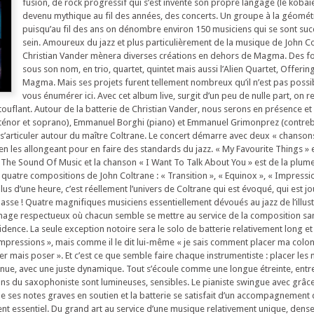
fusion, de rock progressif qui s’est inventé son propre langage (le kobaïe
devenu mythique au fil des années, des concerts. Un groupe à la géométr
puisqu’au fil des ans on dénombre environ 150 musiciens qui se sont su
sein. Amoureux du jazz et plus particulièrement de la musique de John Co
Christian Vander mènera diverses créations en dehors de Magma. Des fo
sous son nom, en trio, quartet, quintet mais aussi l’Alien Quartet, Offerin
Magma. Mais ses projets furent tellement nombreux qu’il n’est pas possi
vous énumérer ici. Avec cet album live, surgit d’un peu de nulle part, on r
ouflant. Autour de la batterie de Christian Vander, nous serons en présence e
 ténor et soprano), Emmanuel Borghi (piano) et Emmanuel Grimonprez (contre
a s’articuler autour du maître Coltrane. Le concert démarre avec deux « chanson
n les allongeant pour en faire des standards du jazz. « My Favourite Things » es
The Sound Of Music et la chanson « I Want To Talk About You » est de la plume 
à quatre compositions de John Coltrane : « Transition », « Equinox », « Impressio
lus d’une heure, c’est réellement l’univers de Coltrane qui est évoqué, qui est j
classe ! Quatre magnifiques musiciens essentiellement dévoués au jazz de l’illus
ge respectueux où chacun semble se mettre au service de la composition san
dence. La seule exception notoire sera le solo de batterie relativement long et
Impressions », mais comme il le dit lui-même « je sais comment placer ma colon
pper mais poser ». Et c’est ce que semble faire chaque instrumentiste : placer les
etenue, avec une juste dynamique. Tout s’écoule comme une longue étreinte, entr
ons du saxophoniste sont lumineuses, sensibles. Le pianiste swingue avec grâce
le ses notes graves en soutien et la batterie se satisfait d’un accompagnement d
t essentiel. Du grand art au service d’une musique relativement unique, dense,