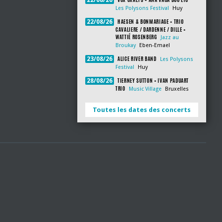
22/08/26
Les Polysons Festival
Huy
HAESEN & BONMARIAGE + TRIO
22/08/26
CAVALIERE / DARDENNE / DILLE +
WATTIÉ ROSENBERG
Jazz au
Broukay
Eben-Emael
ALICE RIVER BAND
23/08/26
Les Polysons
Festival
Huy
TIERNEY SUTTON + IVAN PADUART
28/08/26
TRIO
Music Village
Bruxelles
Toutes les dates des concerts