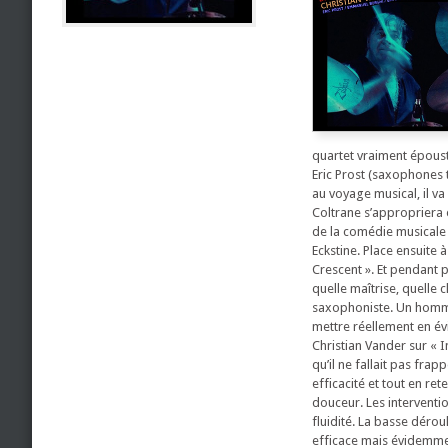
quartet vraiment époust
Eric Prost (saxophones
au voyage musical, il v
Coltrane s’appropriera e
de la comédie musicale 
Eckstine. Place ensuite 
Crescent ». Et pendant p
quelle maîtrise, quelle 
saxophoniste. Un homma
mettre réellement en évi
Christian Vander sur « 
qu’il ne fallait pas fra
efficacité et tout en r
douceur. Les interventi
fluidité. La basse dérou
efficace mais évidemmen