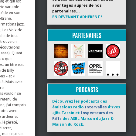
n) et qui est
avantages auprès de nos
ie variable
partenaires…
ccédé en son
EN DEVENANT ADHÉRENT !
ltrane,
rmations jazz,
g, Les Voix de
PARTENAIRES
ble de tout
etrouve un
t écouterons
basse). Quant
s » que
t un titre issu
de Billy
ns » et «
oué. Mais avec
tre
PODCASTS
s vouloir se
 retenu de
Découvrez les podcasts des
ne, j’ai compris
émissions radio
Intervalles
d’Yves
 notes avec
«JB» Tassin et
Inspecteurs des
e ardeur et
Riffs
des ASBL Maison du Jazz &
, légèreté,
Maison du Rock.
iscret,
 mais qui sait