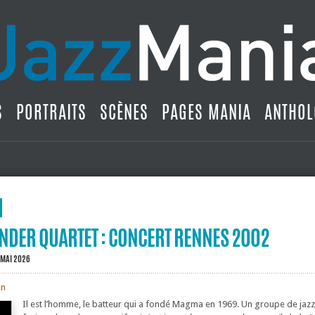
S
PORTRAITS
SCÈNES
PAGES MANIA
ANTHOL
NDER QUARTET : CONCERT RENNES 2002
 MAI 2026
on
Il est l’homme, le batteur qui a fondé Magma en 1969. Un groupe de jazz,