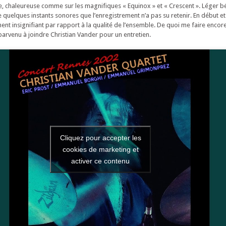
te, chaleureuse comme sur les magnifiques « Equinox » et « Crescent ». Léger b
 de quelques instants sonores que l’enregistrement n’a pas su retenir. En début et
ment insignifiant par rapport à la qualité de l’ensemble. De quoi me faire encor
parvenu à joindre Christian Vander pour un entretien.
Cliquez pour accepter les
cookies de marketing et
activer ce contenu