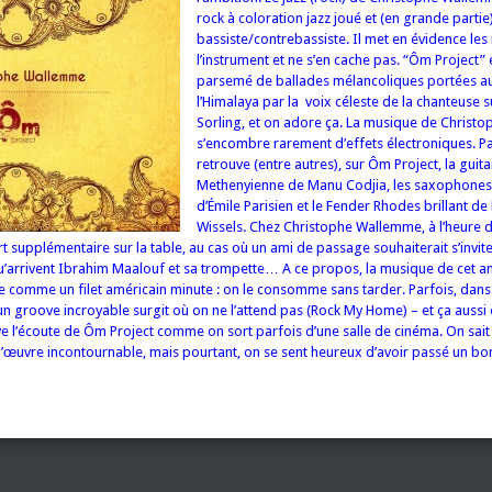
rock à coloration jazz joué et (en grande partie)
bassiste/contrebassiste. Il met en évidence le
l’instrument et ne s’en cache pas. “Ôm Project” 
parsemé de ballades mélancoliques portées 
l’Himalaya par la voix céleste de la chanteuse 
Sorling, et on adore ça. La musique de Chris
s’encombre rarement d’effets électroniques. Pa
retrouve (entre autres), sur Ôm Project, la guit
Methenyienne de Manu Codjia, les saxophone
d’Émile Parisien et le Fender Rhodes brillant de
Wissels. Chez Christophe Wallemme, à l’heure 
t supplémentaire sur la table, au cas où un ami de passage souhaiterait s’invit
qu’arrivent Ibrahim Maalouf et sa trompette… A ce propos, la musique de cet
e comme un filet américain minute : on le consomme sans tarder. Parfois, dan
 groove incroyable surgit où on ne l’attend pas (Rock My Home) – et ça aussi 
e l’écoute de Ôm Project comme on sort parfois d’une salle de cinéma. On sait t
 d’œuvre incontournable, mais pourtant, on se sent heureux d’avoir passé un b