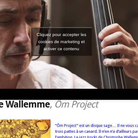
Cliquez pour accepter les
cookies de marketing et
activer ce contenu
he Wallemme
,
Ôm Project
“Ôm Project” est un disque sage… Il ne vous c
trois pattes à un canard. Il n’en n’a d’ailleurs pa
l’ambition. Le jazz (rock) de Christophe Wallem