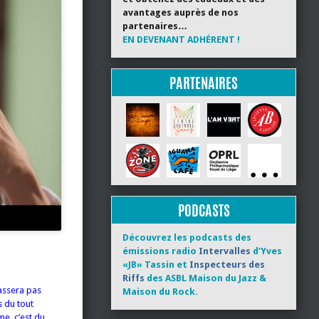
avantages auprès de nos
partenaires…
EN DEVENANT ADHÉRENT !
PARTENAIRES
PODCASTS
Découvrez les podcasts des
émissions radio
Intervalles
d’Yves
«JB» Tassin et
Inspecteurs des
Riffs
des ASBL Maison du Jazz &
assera pas
Maison du Rock.
s du tout
me, c’est du