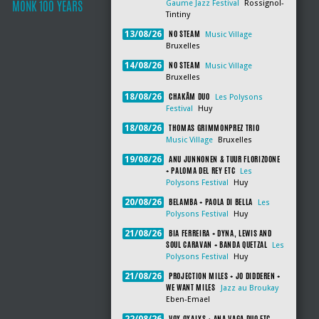
MONK 100 YEARS
Gaume Jazz Festival
Rossignol-
Tintiny
NO STEAM
13/08/26
Music Village
Bruxelles
NO STEAM
14/08/26
Music Village
Bruxelles
CHAKÂM DUO
18/08/26
Les Polysons
Festival
Huy
THOMAS GRIMMONPREZ TRIO
18/08/26
Music Village
Bruxelles
ANU JUNNONEN & TUUR FLORIZOONE
19/08/26
+ PALOMA DEL REY ETC
Les
Polysons Festival
Huy
BELAMBA + PAOLA DI BELLA
20/08/26
Les
Polysons Festival
Huy
BIA FERREIRA + DYNA, LEWIS AND
21/08/26
SOUL CARAVAN + BANDA QUETZAL
Les
Polysons Festival
Huy
PROJECTION MILES + JO DIDDEREN +
21/08/26
WE WANT MILES
Jazz au Broukay
Eben-Emael
VOX OXALYS + ANA VAGA DUO ETC