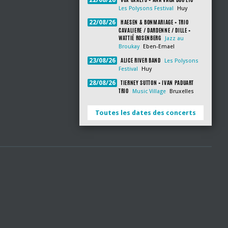
22/08/26
Les Polysons Festival
Huy
HAESEN & BONMARIAGE + TRIO
22/08/26
CAVALIERE / DARDENNE / DILLE +
WATTIÉ ROSENBERG
Jazz au
Broukay
Eben-Emael
ALICE RIVER BAND
23/08/26
Les Polysons
Festival
Huy
TIERNEY SUTTON + IVAN PADUART
28/08/26
TRIO
Music Village
Bruxelles
Toutes les dates des concerts