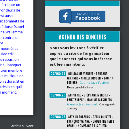
 écrit par un
s rondeurs de
est aussi
aux sommets de
suédoise Isabel
tophe Wallemme
AGENDA DES CONCERTS
r contre, on
are
Nous vous invitons à vérifier
s noumènes
auprès du site de l’organisateur
 Diederik
que le concert qui vous intéresse
du repas, on
est bien maintenu.
er au banquet.
 ancien membre
GUILLAUME VIERSET + BARBARA
07/08/26
s la musique de
WIERNIK + AIRELLE BESSON + BJO / N.
on adore. Et en
LORIERS
Gaume Jazz Festival
rès bien qu’il
Rossignol-Tintiny
on moment.
AN PIERLÉ + STÉPHANE MERCIER +
08/08/26
ERIK TRUFFAZ + MAXIME BLESIN ETC
Gaume Jazz Festival
Rossignol-
Tintiny
ARTHUR POSSING + OZAIN QUINTET +
09/08/26
FRANÇOIS VAIANA + UNDER THE REEFS
ORCH. + HOMMAGE À E.S.T. ETC
Article suivant