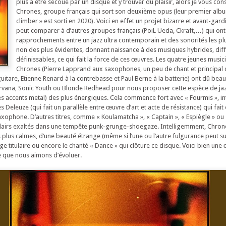
plus à être secoué par un disque et y trouver du plaisir, alors je vous cons
Chrones, groupe français qui sort son deuxième opus (leur premier albu
climber » est sorti en 2020). Voici en effet un projet bizarre et avant-gard
peut comparer à d’autres groupes français (PoiL Ueda, Ckraft,…) qui ont
rapprochements entre un jazz ultra contemporain et des sonorités les plu
non des plus évidentes, donnant naissance à des musiques hybrides, diff
définissables, ce qui fait la force de ces œuvres. Les quatre jeunes music
Chrones (Pierre Lapprand aux saxophones, un peu de chant et principal
guitare, Etienne Renard à la contrebasse et Paul Berne à la batterie) ont dû be
vana, Sonic Youth ou Blonde Redhead pour nous proposer cette espèce de ja
s accents metal) des plus énergiques. Cela commence fort avec « Fourmis », int
s Deleuze (qui fait un parallèle entre œuvre d’art et acte de résistance) qui fait
axophone. D’autres titres, comme « Koulamatcha », « Captain », « Espiègle » ou 
clairs exaltés dans une tempête punk-grunge-shoegaze. Intelligemment, Chrone
lus calmes, d’une beauté étrange (même si l’une ou l’autre fulgurance peut su
 titulaire ou encore le chanté « Dance » qui clôture ce disque. Voici bien une 
e que nous aimons d’évoluer.