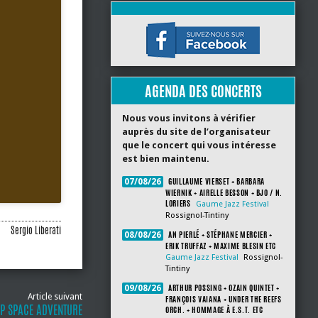
AGENDA DES CONCERTS
Nous vous invitons à vérifier
auprès du site de l’organisateur
que le concert qui vous intéresse
est bien maintenu.
GUILLAUME VIERSET + BARBARA
07/08/26
WIERNIK + AIRELLE BESSON + BJO / N.
LORIERS
Gaume Jazz Festival
Rossignol-Tintiny
Sergio Liberati
AN PIERLÉ + STÉPHANE MERCIER +
08/08/26
ERIK TRUFFAZ + MAXIME BLESIN ETC
Gaume Jazz Festival
Rossignol-
Tintiny
ARTHUR POSSING + OZAIN QUINTET +
09/08/26
Article suivant
FRANÇOIS VAIANA + UNDER THE REEFS
EP SPACE ADVENTURE
ORCH. + HOMMAGE À E.S.T. ETC