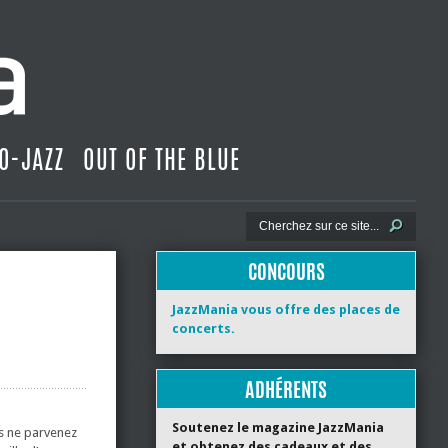
O-JAZZ
OUT OF THE BLUE
CONCOURS
JazzMania vous offre des places de
concerts.
ADHÉRENTS
Soutenez le magazine JazzMania
s ne parvenez
et obtenez des cadeaux et des