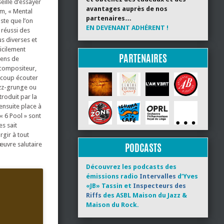
eille d’essayer
avantages auprès de nos
m, « Mental
partenaires…
iste que l’on
EN DEVENANT ADHÉRENT !
 réussi des
s diverses et
icilement
PARTENAIRES
iens de
 compositeur,
aucoup écouter
zz-grunge ou
roduit par la
 ensuite place à
« 6 Pool » sont
s sait
rgir à tout
œuvre salutaire
PODCASTS
Découvrez les podcasts des
émissions radio
Intervalles
d’Yves
«JB» Tassin et
Inspecteurs des
Riffs
des ASBL Maison du Jazz &
Maison du Rock.