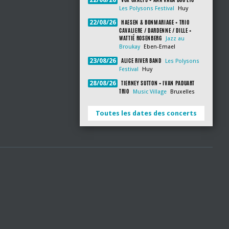
22/08/26
Les Polysons Festival
Huy
HAESEN & BONMARIAGE + TRIO
22/08/26
CAVALIERE / DARDENNE / DILLE +
WATTIÉ ROSENBERG
Jazz au
Broukay
Eben-Emael
ALICE RIVER BAND
23/08/26
Les Polysons
Festival
Huy
TIERNEY SUTTON + IVAN PADUART
28/08/26
TRIO
Music Village
Bruxelles
Toutes les dates des concerts