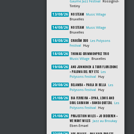
Gaume Jazz Festival
Rossignol-
Tintiny
NO STEAM
13/08/26
Music Village
Bruxelles
NO STEAM
14/08/26
Music Village
Bruxelles
CHAKÂM DUO
18/08/26
Les Polysons
Festival
Huy
THOMAS GRIMMONPREZ TRIO
18/08/26
Music Village
Bruxelles
ANU JUNNONEN & TUUR FLORIZOONE
19/08/26
+ PALOMA DEL REY ETC
Les
Polysons Festival
Huy
BELAMBA + PAOLA DI BELLA
20/08/26
Les
Polysons Festival
Huy
BIA FERREIRA + DYNA, LEWIS AND
21/08/26
SOUL CARAVAN + BANDA QUETZAL
Les
Polysons Festival
Huy
PROJECTION MILES + JO DIDDEREN +
21/08/26
WE WANT MILES
Jazz au Broukay
Eben-Emael
VOX OXALYS + ANA VAGA DUO ETC