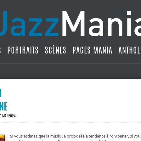
S
PORTRAITS
SCÈNES
PAGES MANIA
ANTHOL
ONE
 9 MAI 2024
Si vous estimez que la musique proposée a tendance à ronronner, si vou