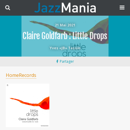
21 Mai 2021
Claire Goldfarb : Little Drops
Yves «JB» Tassin
Partager
HomeRecords