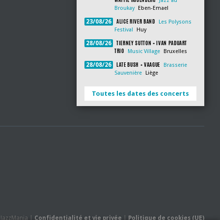
Jazz au
Broukay
Eben-Emael
ALICE RIVER BAND
23/08/26
Les Polysons
Festival
Huy
TIERNEY SUTTON + IVAN PADUART
28/08/26
TRIO
Music Village
Bruxelles
LATE BUSH + VAAGUE
28/08/26
Brasserie
Sauvenière
Liège
Toutes les dates des concerts
- JazzMania |
Confidentialité et vie privée
|
Politique de cookies (UE)