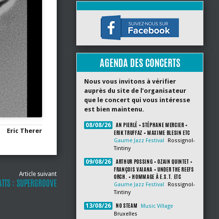
AGENDA DES CONCERTS
Nous vous invitons à vérifier
auprès du site de l’organisateur
que le concert qui vous intéresse
est bien maintenu.
AN PIERLÉ + STÉPHANE MERCIER +
08/08/26
Eric Therer
ERIK TRUFFAZ + MAXIME BLESIN ETC
Gaume Jazz Festival
Rossignol-
Tintiny
ARTHUR POSSING + OZAIN QUINTET +
09/08/26
FRANÇOIS VAIANA + UNDER THE REEFS
Article suivant
ORCH. + HOMMAGE À E.S.T. ETC
TTS : SUPERGROOVE
Gaume Jazz Festival
Rossignol-
Tintiny
NO STEAM
13/08/26
Music Village
Bruxelles