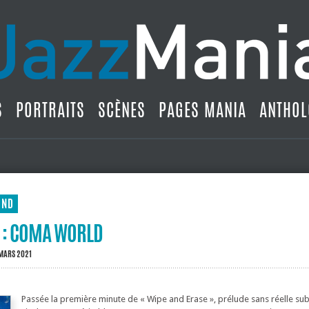
S
PORTRAITS
SCÈNES
PAGES MANIA
ANTHOL
UND
 : COMA WORLD
 MARS 2021
Passée la première minute de « Wipe and Erase », prélude sans réelle sub