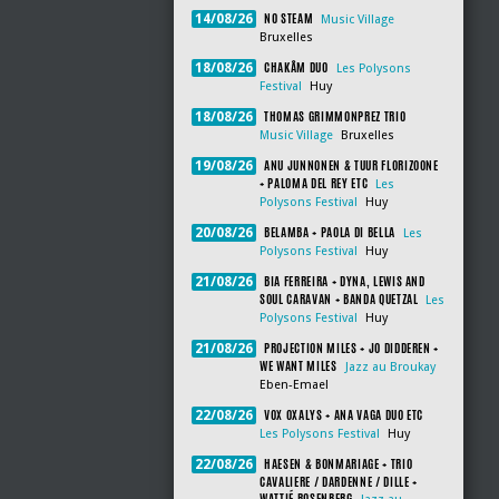
NO STEAM
14/08/26
Music Village
Bruxelles
CHAKÂM DUO
18/08/26
Les Polysons
Festival
Huy
THOMAS GRIMMONPREZ TRIO
18/08/26
Music Village
Bruxelles
ANU JUNNONEN & TUUR FLORIZOONE
19/08/26
+ PALOMA DEL REY ETC
Les
Polysons Festival
Huy
BELAMBA + PAOLA DI BELLA
20/08/26
Les
Polysons Festival
Huy
BIA FERREIRA + DYNA, LEWIS AND
21/08/26
SOUL CARAVAN + BANDA QUETZAL
Les
Polysons Festival
Huy
PROJECTION MILES + JO DIDDEREN +
21/08/26
WE WANT MILES
Jazz au Broukay
Eben-Emael
VOX OXALYS + ANA VAGA DUO ETC
22/08/26
Les Polysons Festival
Huy
HAESEN & BONMARIAGE + TRIO
22/08/26
CAVALIERE / DARDENNE / DILLE +
WATTIÉ ROSENBERG