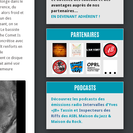
plonge dans le
avantages auprès de nos
rrence, du
partenaires…
 alors froid et
EN DEVENANT ADHÉRENT !
’un des
eant, on se
 Le bassiste
PARTENAIRES
The Comet Is
oncrétise avec
t renforts en
de
ent ce disque
ait aimé voir
 demeure
PODCASTS
Découvrez les podcasts des
émissions radio
Intervalles
d’Yves
«JB» Tassin et
Inspecteurs des
Riffs
des ASBL Maison du Jazz &
Maison du Rock.