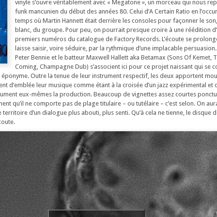
vinyle s’ouvre véritablement avec « Megatone », un morceau qui nous re
funk mancunien du début des années 80. Celui d’A Certain Ratio en l’occu
temps où Martin Hannett était derrière les consoles pour façonner le son,
blanc, du groupe. Pour peu, on pourrait presque croire à une réédition d
premiers numéros du catalogue de Factory Records. L’écoute se prolong
laisse saisir, voire séduire, par la rythmique d’une implacable persuasion.
Peter Bennie et le batteur Maxwell Hallett aka Betamax (Sons Of Kemet, 
Coming, Champagne Dub) s’associent ici pour ce projet naissant qui se c
 éponyme. Outre la tenue de leur instrument respectif, les deux apportent moul
sent d’emblée leur musique comme étant à la croisée d’un jazz expérimental et 
assument eux-mêmes la production. Beaucoup de vignettes assez courtes ponctu
ent qu’il ne comporte pas de plage titulaire – ou tutélaire – c’est selon. On aur
 territoire d’un dialogue plus abouti, plus senti. Qu’à cela ne tienne, le disque
coute.