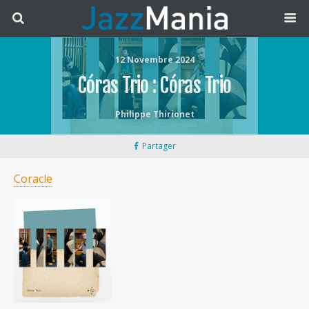
12 Novembre 2024
Córas Trio : Córas Trio
Philippe Thirionet
Partager
Coracle