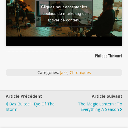
Cliquez pour accepter les
cookies de marketing et
activer ce contenu
Philippe Thirionet
Catégories:
Jazz
,
Chroniques
Article Précédent
Article Suivant
Bas Bulteel : Eye Of The
The Magic Lantern : To
Storm
Everything A Season